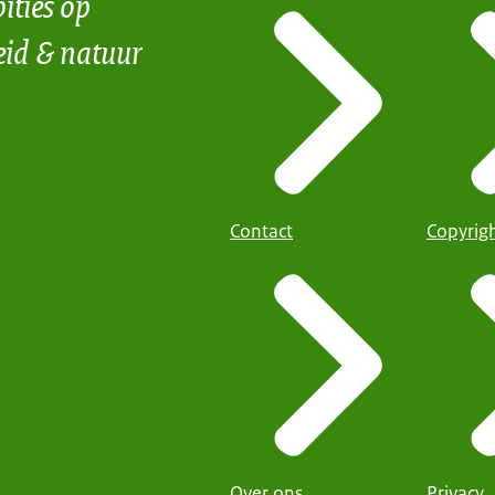
ities op
eid & natuur
Contact
Copyrig
Over ons
Privacy