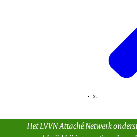
X:
Het LVVN Attaché Netwerk onders