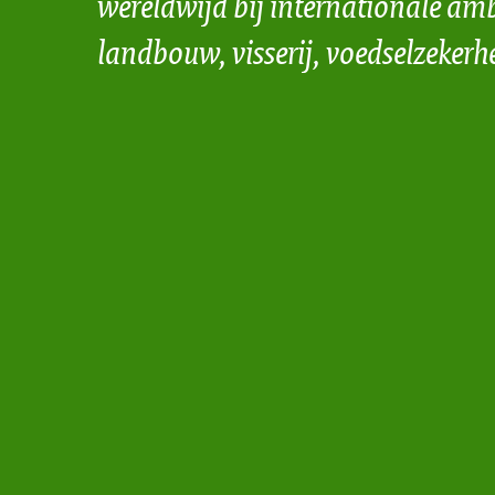
wereldwijd bij internationale amb
landbouw, visserij, voedselzekerh