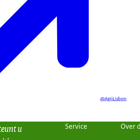
@AgriLisbon
teunt u
Service
Over d