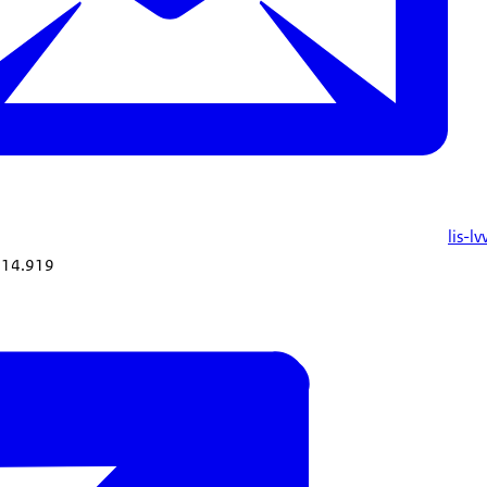
lis-l
914.919