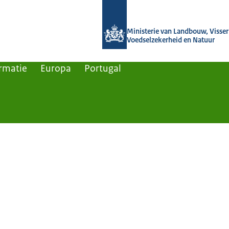
Naar de homepage van Agroberichten
Ministerie van Landbouw, Visseri
Voedselzekerheid en Natuur
rmatie
Europa
Portugal