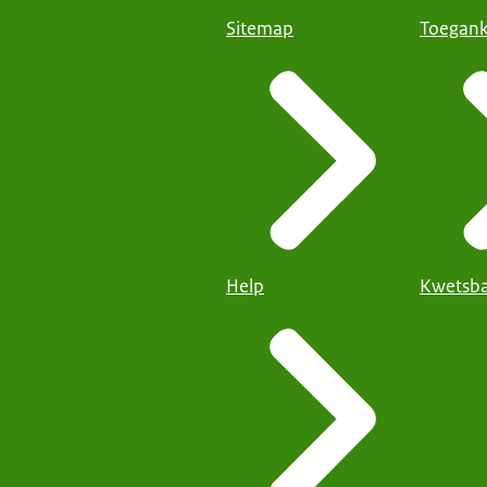
Sitemap
Toegank
Help
Kwetsba