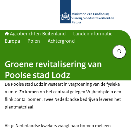
Naar de homepage van Agroberichte
Ministerie van Landbouw,
Visserij, Voedselzekerheid en
Natuur
Agroberichten Buitenland
Landeninformatie
Europa
Polen
Achtergrond
Vu
Groene revitalisering van
Poolse stad Lodz
De Poolse stad Lodz investeert in vergroening van de fysieke
ruimte. Zo komen op het centraal gelegen Vrijheidsplein een
flink aantal bomen. Twee Nederlandse bedrijven leveren het
plantmateriaal.
Als je Nederlandse kwekers vraagt naar bomen met een