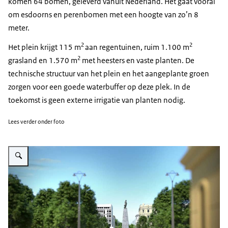
komen 64 bomen, geleverd vanuit Nederland. Het gaat vooral
om esdoorns en perenbomen met een hoogte van zo’n 8
meter.
2
2
Het plein krijgt 115 m
aan regentuinen, ruim 1.100 m
2
grasland en 1.570 m
met heesters en vaste planten. De
technische structuur van het plein en het aangeplante groen
zorgen voor een goede waterbuffer op deze plek. In de
toekomst is geen externe irrigatie van planten nodig.
Lees verder onder foto
Vergroot afbeelding Plac Wolnosci (Vrijheidsplein) in Lodz ( visualisatie to