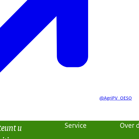
@AgriPV_OESO
teunt u
Service
Over d