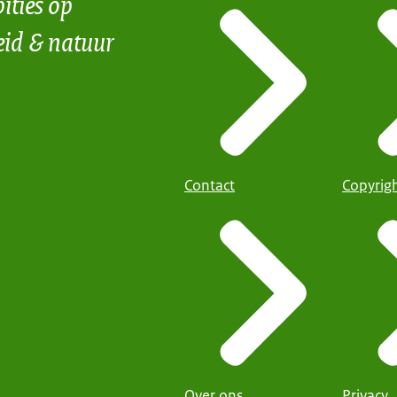
ities op
eid & natuur
Contact
Copyrig
Over ons
Privacy