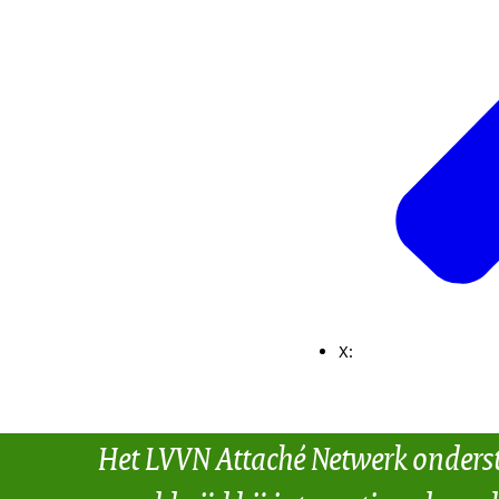
X:
Het LVVN Attaché Netwerk onders