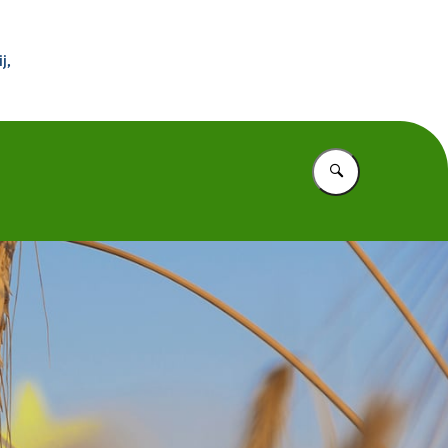
 Buitenland
j,
Vul in wat u z