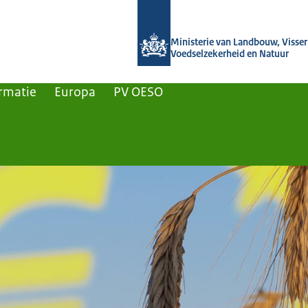
Naar de homepage van Agroberichten
Ministerie van Landbouw, Visseri
Voedselzekerheid en Natuur
rmatie
Europa
PV OESO