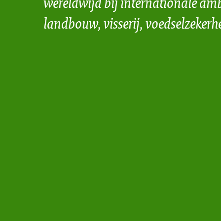
wereldwijd bij internationale amb
landbouw, visserij, voedselzekerh