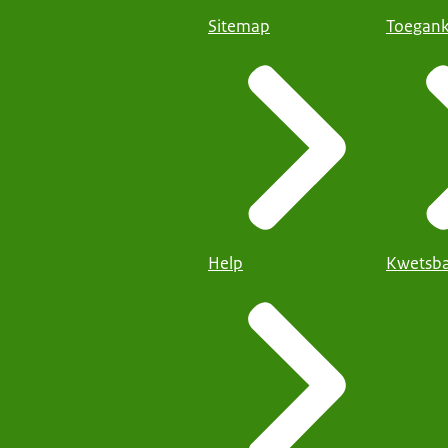
Sitemap
Toegank
Help
Kwetsba