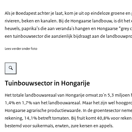
Als je Boedapest achter je laat, kom je uit op eindeloze groene e
rivieren, beken en kanalen. Bij de Hongaarse landbouw, is dit he
heuvels, paprika’s die aan veranda's hangen en Hongaarse “
grey c
een tuinbouwsector die aanzienlijk bijdraagt aan de landbouwpro
Lees verder onder foto
Vergroot afbeelding Kas in Hongarije
Tuinbouwsector in Hongarije
Het totale landbouwareaal van Hongarije omvat zo'n 5,3 miljoen he
1,4% en 1,7% van het landbouwareaal. Maar het zijn wel hoogpro
Hongaarse agrarische productiewaarde. In de groentesector neme
rekening, 14,1% betreft tomaten. Bij fruit komt 40,8% voor rekeni
bestemd voor suikermaïs, erwten, zure kersen en appels.