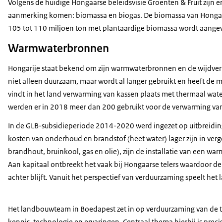
Volgens de huidige Hongaarse beleidsvisie Groenten & Fruit zijn 
aanmerking komen: biomassa en biogas. De biomassa van Hongari
105 tot 110 miljoen ton met plantaardige biomassa wordt aangevul
Warmwaterbronnen
Hongarije staat bekend om zijn warmwaterbronnen en de wijdverb
niet alleen duurzaam, maar wordt al langer gebruikt en heeft de m
vindt in het land verwarming van kassen plaats met thermaal wat
werden er in 2018 meer dan 200 gebruikt voor de verwarming va
In de GLB-subsidieperiode 2014-2020 werd ingezet op uitbreidin
kosten van onderhoud en brandstof (heet water) lager zijn in verge
brandhout, bruinkool, gas en olie), zijn de installatie van een wa
Aan kapitaal ontbreekt het vaak bij Hongaarse telers waardoor d
achter blijft. Vanuit het perspectief van verduurzaming speelt het l
Het landbouwteam in Boedapest zet in op verduurzaming van de t
kennis, technologie en ervaringen. Centraal thema hierbij is pre