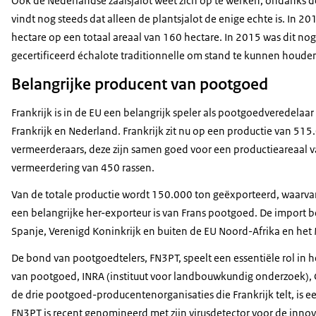
Ook de Nederlandse zaaisjalot weet zich op te werken, ondanks d
vindt nog steeds dat alleen de plantsjalot de enige echte is. In 2
hectare op een totaal areaal van 160 hectare. In 2015 was dit nog 
gecertificeerd échalote traditionnelle om stand te kunnen houde
Belangrijke producent van pootgoed
Frankrijk is in de EU een belangrijk speler als pootgoedveredelaa
Frankrijk en Nederland. Frankrijk zit nu op een productie van 515
vermeerderaars, deze zijn samen goed voor een productieareaal va
vermeerdering van 450 rassen.
Van de totale productie wordt 150.000 ton geëxporteerd, waarva
een belangrijke her-exporteur is van Frans pootgoed. De import b
Spanje, Verenigd Koninkrijk en buiten de EU Noord-Afrika en he
De bond van pootgoedtelers, FN3PT, speelt een essentiële rol in 
van pootgoed, INRA (instituut voor landbouwkundig onderzoek), 
de drie pootgoed-producentenorganisaties die Frankrijk telt, i
FN3PT is recent genomineerd met zijn virusdetector voor de innov