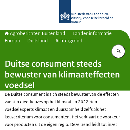
Naar de homepage van Agroberichte
Ministerie van Landbouw,
Visserij, Voedselzekerheid en
Natuur
Agroberichten Buitenland
Landeninformatie
Europa
Duitsland
Achtergrond
Vu
Duitse consument steeds
bewuster van klimaateffecten
voedsel
De Duitse consument is zich steeds bewuster van de effecten
van zijn dieetkeuzes op het klimaat. In 2022 zien
voedselexperts klimaat en duurzaamheid zelfs als hét
keuzecriterium voor consumenten. Het verklaart de voorkeur
voor producten uit de eigen regio. Deze trend leidt tot inzet