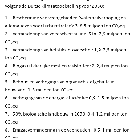
volgens de Duitse klimaatdoelstelling voor 2030:
1. Bescherming van veengebieden (waterpeilverhoging en
alternatieven voor turfsubstraten): 3-8,5 miljoen ton CO
eq
2
2. Vermindering van voedselverspilling: 3 tot 7,9 miljoen ton
CO
eq
2
3. Vermindering van het stikstofoverschot: 1,9-7,5 miljoen
ton CO
eq
2
4. Biogas uit dierlijke mest en reststoffen: 2-2,4 miljoen ton
CO
eq
2
5. Behoud en verhoging van organisch stofgehalte in
bouwland: 1-3 miljoen ton CO
eq
2
6. Verhoging van de energie-efficiëntie: 0,9-1,5 miljoen ton
CO
eq
2
7. 30% biologische landbouw in 2030: 0,4-1,2 miljoen ton
CO
eq
2
8. Emissievermindering in de veehouderij: 0,3-1 miljoen ton
CO
eq