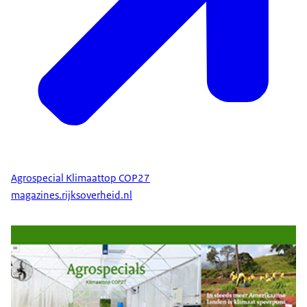
Agrospecial Klimaattop COP27
magazines.rijksoverheid.nl