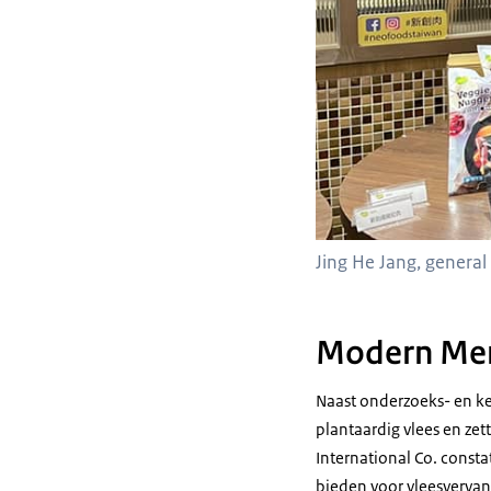
Jing He Jang, gener
Modern Me
Naast onderzoeks- en ke
plantaardig vlees en z
International Co. const
bieden voor vleesvervan