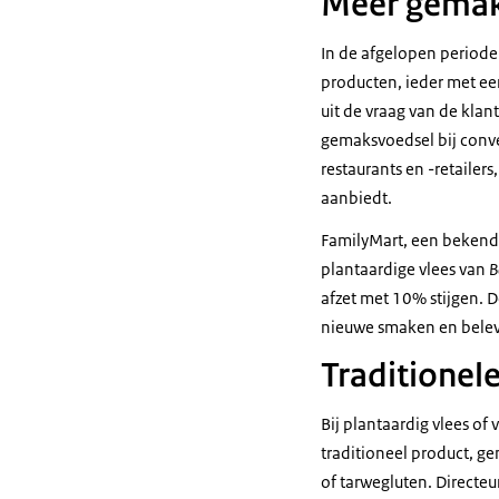
Meer gemak
In de afgelopen period
producten, ieder met ee
uit de vraag van de kla
gemaksvoedsel bij
conv
restaurants en -retailer
aanbiedt.
FamilyMart, een beken
plantaardige vlees van
B
afzet met 10% stijgen. 
nieuwe smaken en belev
Traditionel
Bij plantaardig vlees o
traditioneel product, g
of tarwegluten. Directe