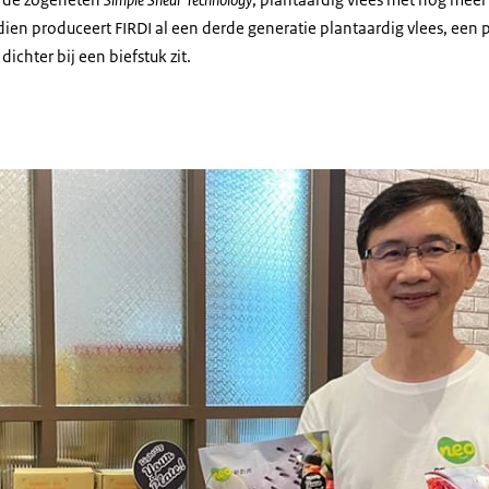
dien produceert FIRDI al een derde generatie plantaardig vlees, een
dichter bij een biefstuk zit.
He Jang, general manager van DaChan Greatwall NEO Foods