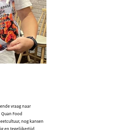
mende vraag naar
. Quan Food
 eetcultuur, nog kansen
ig en tegelijkertijd