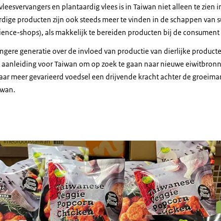
vleesvervangers en plantaardig vlees
is in Taiwan niet alleen te zien 
rdige producten zijn ook steeds meer te vinden in de schappen van
ience-shops
), als makkelijk te bereiden producten bij de consument 
ngere generatie over de invloed van productie van dierlijke product
n aanleiding voor Taiwan om op zoek te gaan naar nieuwe eiwitbronn
ar meer gevarieerd voedsel een drijvende kracht achter de groeimar
iwan.
ardige vleesvervangers, geproduceerd in Taiwan