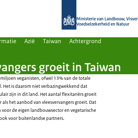
Naar de homepage van Agroberichten
Ministerie van Landbouw, Visseri
Voedselzekerheid en Natuur
rmatie
Azië
Taiwan
Achtergrond
vangers groeit in Taiwan
miljoen veganisten, ofwel 13% van de totale
d. Het is daarom niet verbazingwekkend dat
ir zijn in dit land. Het aantal flexitariërs groeit
 als het aanbod van vleesvervangers groeit. Dat
en voor de eigen landbouwsector en vegetarische
ook voor buitenlandse partners.