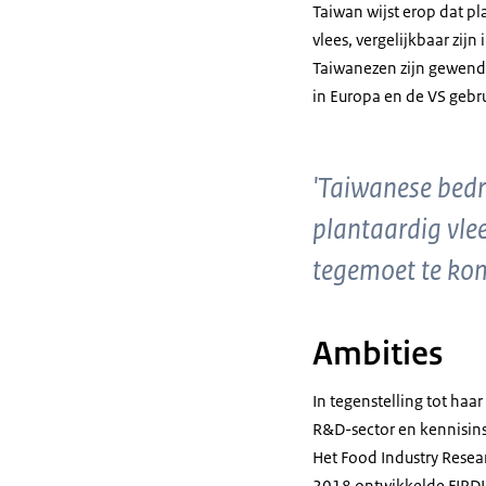
Taiwan wijst erop dat p
vlees, vergelijkbaar zij
Taiwanezen zijn gewend 
in Europa en de VS gebru
'Taiwanese bedr
plantaardig vle
tegemoet te ko
Ambities
In tegenstelling tot ha
R&D-sector en kennisins
Het
Food Industry Resea
2018 ontwikkelde FIRD