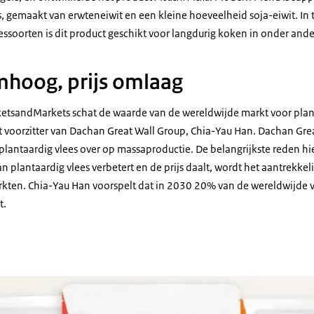
, gemaakt van erwteneiwit en een kleine hoeveelheid soja-eiwit. In t
essoorten is dit product geschikt voor langdurig koken in onder and
mhoog, prijs omlaag
tsandMarkets schat de waarde van de wereldwijde markt voor plant
lt voorzitter van Dachan Great Wall Group, Chia-Yau Han. Dachan Gre
 plantaardig vlees over op massaproductie. De belangrijkste reden hie
n plantaardig vlees verbetert en de prijs daalt, wordt het aantrekkel
kten. Chia-Yau Han voorspelt dat in 2030 20% van de wereldwijde v
t.
cten van Omnipork