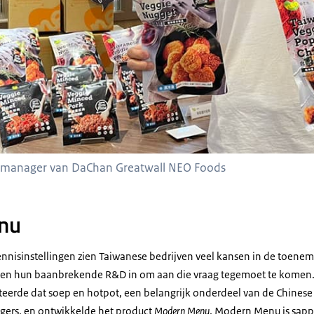
al manager van DaChan Greatwall NEO Foods
nu
nnisinstellingen zien Taiwanese bedrijven veel kansen in de toene
etten hun baanbrekende R&D in om aan die vraag tegemoet te komen
ateerde dat soep en hotpot, een belangrijk onderdeel van de Chinese
gers, en ontwikkelde het product
Modern Menu
.
Modern Menu
is sapp