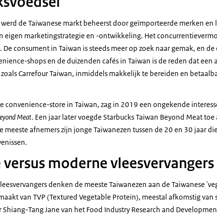
svoedsel
e werd de Taiwanese markt beheerst door geïmporteerde merken en 
n eigen marketingstrategie en -ontwikkeling. Het concurrentieverm
nt. De consument in Taiwan is steeds meer op zoek naar gemak, en de 
enience-shops
en de duizenden cafés in Taiwan is de reden dat een a
s, zoals Carrefour Taiwan, inmiddels makkelijk te bereiden en betaalb
de
convenience-store
in Taiwan, zag in 2019 een ongekende interess
eyond Meat
. Een jaar later voegde Starbucks Taiwan
Beyond Meat
toe 
De meeste afnemers zijn jonge Taiwanezen tussen de 20 en 30 jaar di
enissen.
e versus moderne vleesvervangers
f vleesvervangers denken de meeste Taiwanezen aan de Taiwanese 'veg
emaakt van TVP (
Textured Vegetable Protein
), meestal afkomstig van 
ur Shiang-Tang Jane van het
Food Industry Research and Development 