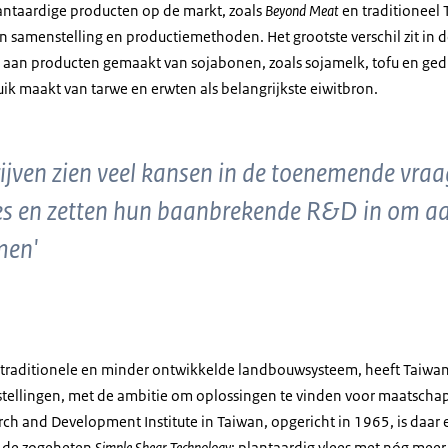
lantaardige producten op de markt, zoals
Beyond Meat
en traditioneel 
n in samenstelling en productiemethoden. Het grootste verschil zit in
aan producten gemaakt van sojabonen, zoals sojamelk, tofu en gedr
ik maakt van tarwe en erwten als belangrijkste eiwitbron.
ijven zien veel kansen in de toenemende vra
es en zetten hun baanbrekende R&D in om aa
men'
ar traditionele en minder ontwikkelde landbouwsysteem, heeft Taiw
tellingen, met de ambitie om oplossingen te vinden voor maatschap
rch and Development Institute
in Taiwan, opgericht in 1965, is daar
I de zogeheten
Simple Shear Technology
; plantaardig vlees met nóg meer