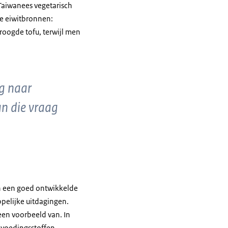
Taiwanees vegetarisch
 de eiwitbronnen:
oogde tofu, terwijl men
ag naar
n die vraag
an een goed ontwikkelde
pelijke uitdagingen.
 een voorbeeld van. In
 voedingsstoffen,