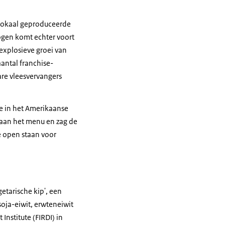
lokaal geproduceerde
ogen komt echter voort
explosieve groei van
antal franchise-
are vleesvervangers
e in het Amerikaanse
aan het menu en zag de
e open staan voor
etarische kip', een
soja-eiwit, erwteneiwit
Institute
(FIRDI) in