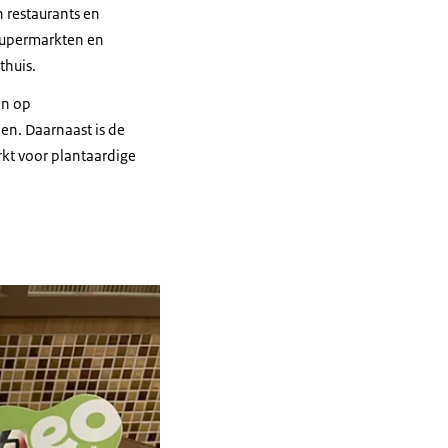
in restaurants en
 supermarkten en
thuis.
en op
en. Daarnaast is de
kt voor plantaardige