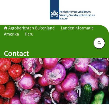
Naar de homepage van Agroberichte
Ministerie van Landbouw,
Visserij, Voedselzekerheid en
Natuur
Agroberichten Buitenland
Landeninformatie
Amerika
Peru
Vu
Contact