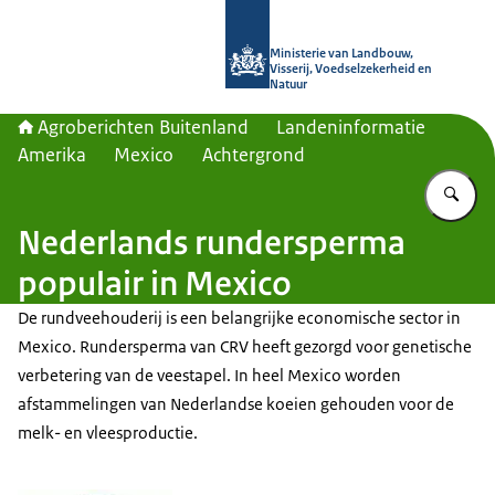
Naar de homepage van Agroberichte
Ministerie van Landbouw,
Visserij, Voedselzekerheid en
Natuur
Agroberichten Buitenland
Landeninformatie
Amerika
Mexico
Achtergrond
Vu
Nederlands rundersperma
populair in Mexico
De rundveehouderij is een belangrijke economische sector in
Mexico. Rundersperma van CRV heeft gezorgd voor genetische
verbetering van de veestapel. In heel Mexico worden
afstammelingen van Nederlandse koeien gehouden voor de
melk- en vleesproductie.