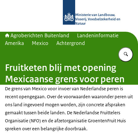
Naar de homepage van Agroberichte
Ministerie van Landbouw,
Visserij, Voedselzekerheid en
Natuur
Agroberichten Buitenland
Landeninformatie
Amerika
Mexico
Achtergrond
Vu
Fruitketen blij met opening
Mexicaanse grens voor peren
De grens van Mexico voor invoer van Nederlandse peren is
recent opengegaan. Over de voorwaarden waaronder peren uit
ons land ingevoerd mogen worden, zijn concrete afspraken
gemaakt tussen beide landen. De Nederlandse Fruittelers
Organisatie (NFO) en de afzetorganisatie GroentenFruit Huis
spreken over een belangrijke doorbraak.