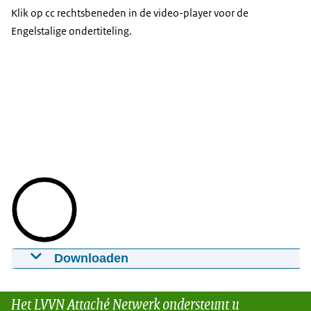
Klik op cc rechtsbeneden in de video-player voor de
Engelstalige ondertiteling.
Downloaden
Landbouwassistent Frank Hoogendoorn
over de kansen in Mexico
Het LVVN Attaché Netwerk ondersteunt u
07-06-2019
3.19
mp4
218 MB