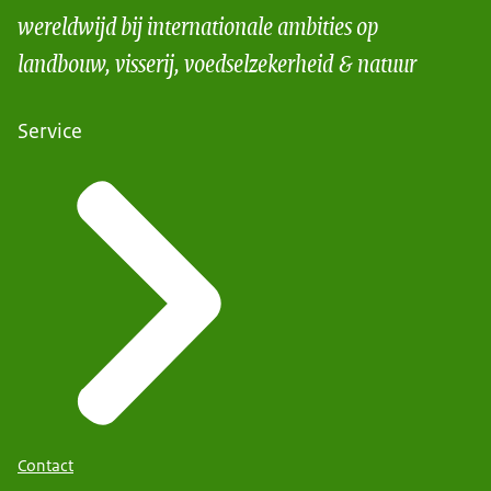
wereldwijd bij internationale ambities op
Download
landbouw, visserij, voedselzekerheid & natuur
Ondertiteling
Service
srt
4,1 KB
Download
Contact