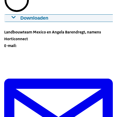
Downloaden
Growing by Plant Empowerment (GPE)
principles in Mexico (short version)
Landbouwteam Mexico en Angela Barendregt, namens
10-12-2020
01:01
mp4
214 MB
Horticonnect
E-mail:
Download