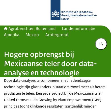
Naar de homepage van Agroberichte
Ministerie van Landbouw,
Visserij, Voedselzekerheid en
Natuur
Agroberichten Buitenland
Landeninformatie
Amerika
Mexico
Achtergrond
Vu
Hogere opbrengst bij
Mexicaanse teler door data-
analyse en technologie
Door data-analyses te combineren met hedendaagse
technologie zijn glastuinders in staat om zowel meer als betere
producten te telen. Een proefproject bij de Mexicaanse teler
United Farms met de Growing by Plant Empowerment (GPE)-
principes toont klinkende resultaten: aanzienlijk minder