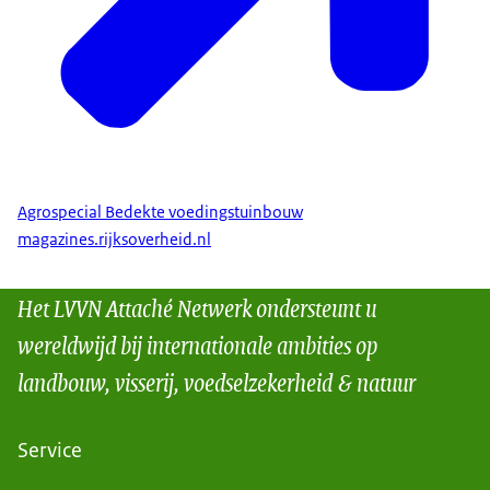
Agrospecial Bedekte voedingstuinbouw
magazines.rijksoverheid.nl
Het LVVN Attaché Netwerk ondersteunt u
wereldwijd bij internationale ambities op
landbouw, visserij, voedselzekerheid & natuur
Service