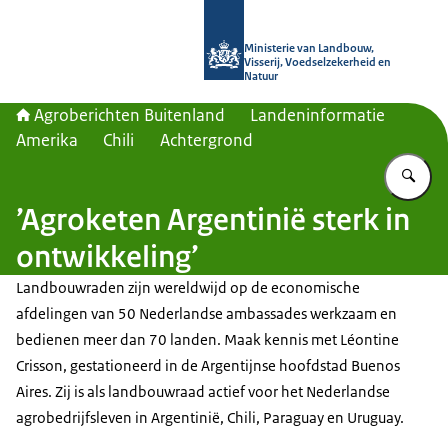
Naar de homepage van Agroberichte
Ministerie van Landbouw,
Visserij, Voedselzekerheid en
Natuur
Agroberichten Buitenland
Landeninformatie
Amerika
Chili
Achtergrond
Vu
’Agroketen Argentinië sterk in
ontwikkeling’
Landbouwraden zijn wereldwijd op de economische
afdelingen van 50 Nederlandse ambassades werkzaam en
bedienen meer dan 70 landen. Maak kennis met Léontine
Crisson, gestationeerd in de Argentijnse hoofdstad Buenos
Aires. Zij is als landbouwraad actief voor het Nederlandse
agrobedrijfsleven in Argentinië, Chili, Paraguay en Uruguay.