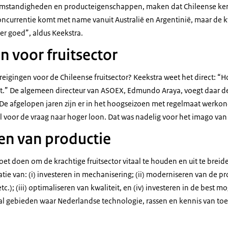
omstandigheden en producteigenschappen, maken dat Chileense kers
ncurrentie komt met name vanuit Australië en Argentinië, maar de k
der goed”, aldus Keekstra.
n voor fruitsector
reigingen voor de Chileense fruitsector? Keekstra weet het direct: 
t.” De algemeen directeur van ASOEX, Edmundo Araya, voegt daar d
 De afgelopen jaren zijn er in het hoogseizoen met regelmaat werk
 voor de vraag naar hoger loon. Dat was nadelig voor het imago van C
n van productie
moet doen om de krachtige fruitsector vitaal te houden en uit te breid
ie van: (i) investeren in mechanisering; (ii) moderniseren van de pr
c.); (iii) optimaliseren van kwaliteit, en (iv) investeren in de best mo
l gebieden waar Nederlandse technologie, rassen en kennis van toep