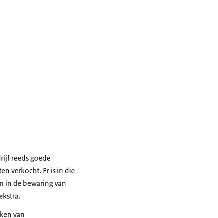
rijf reeds goede
en verkocht. Er is in die
jn in de bewaring van
ekstra.
eken van