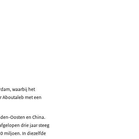
erdam, waarbij het
er Aboutaleb met een
idden-Oosten en China.
 afgelopen drie jaar steeg
0 miljoen. In diezelfde