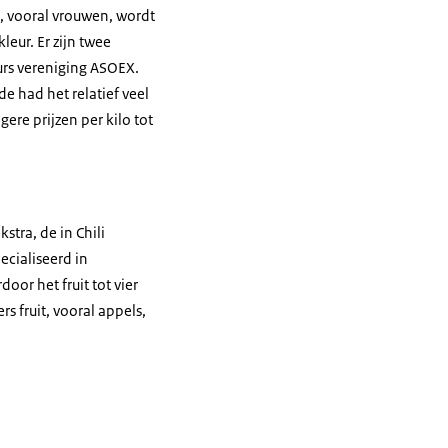
, vooral vrouwen, wordt
eur. Er zijn twee
urs vereniging ASOEX.
de had het relatief veel
e prijzen per kilo tot
stra, de in Chili
cialiseerd in
or het fruit tot vier
s fruit, vooral appels,