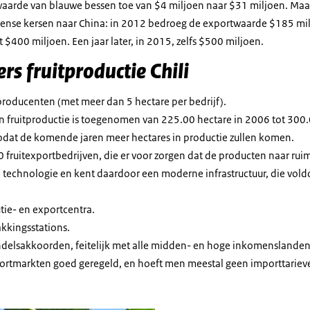
arde van blauwe bessen toe van $4 miljoen naar $31 miljoen. Maar 
eense kersen naar China: in 2012 bedroeg de exportwaarde $185 mil
$400 miljoen. Een jaar later, in 2015, zelfs $500 miljoen.
ers fruitproductie Chili
roducenten (met meer dan 5 hectare per bedrijf).
n fruitproductie is toegenomen van 225.00 hectare in 2006 tot 300
odat de komende jaren meer hectares in productie zullen komen.
50 fruitexportbedrijven, die er voor zorgen dat de producten naar r
in technologie en kent daardoor een moderne infrastructuur, die vold
tie- en exportcentra.
kkingsstations.
handelsakkoorden, feitelijk met alle midden- en hoge inkomenslanden
rtmarkten goed geregeld, en hoeft men meestal geen importtarieve