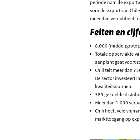
periode nam de exportwa
voor de export van Chil
meer dan verdubbeld tot 
Feiten en cijf
8.000 (middel)grote p
Totale oppervlakte va
aanplant gaat voort z
Chili telt meer dan 7
De sector investeert 
kwaliteitsnormen.
385 gekoelde distribu
Meer dan 1.000 verpa
Chili heeft vele vrij
markttoegang op expo
Vergroot afbeelding Fruit