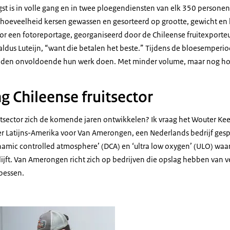
t is in volle gang en in twee ploegendiensten van elk 350 personen
oeveelheid kersen gewassen en gesorteerd op grootte, gewicht en kl
voor een fotoreportage, georganiseerd door de Chileense fruitexporte
 aldus Luteijn, “want die betalen het beste.” Tijdens de bloesemperio
en onvoldoende hun werk doen. Met minder volume, maar nog hoger
g Chileense fruitsector
itsector zich de komende jaren ontwikkelen? Ik vraag het Wouter Keek
 Latijns-Amerika voor Van Amerongen, een Nederlands bedrijf gespe
mic controlled atmosphere’ (DCA) en ‘ultra low oxygen’ (ULO) waardo
jft. Van Amerongen richt zich op bedrijven die opslag hebben van ver
 bessen.