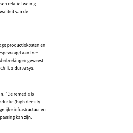
en relatief weinig
waliteit van de
“Hoge productiekosten en
esgevraagd aan toe:
onderbrekingen geweest
hili, aldus Araya.
en. “De remedie is
oductie (high density
gelijke infrastructuur en
assing kan zijn.