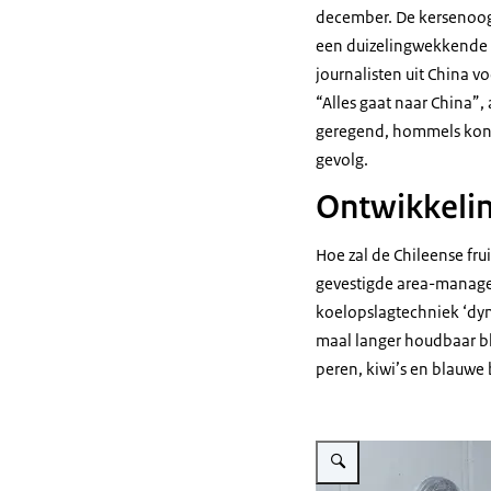
december. De kersenoogs
een duizelingwekkende h
journalisten uit China 
“Alles gaat naar China”,
geregend, hommels kond
gevolg.
Ontwikkelin
Hoe zal de Chileense fru
gevestigde area-manager
koelopslagtechniek ‘dyna
maal langer houdbaar bli
peren, kiwi’s en blauwe
Vergroot afbeelding Fruit