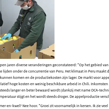
open jaren diverse veranderingen geconstateerd: “Op het gebied va
 te lijden onder de concurrentie van Peru. Het klimaat in Peru maakt d
nnen komen en de productiekosten zijn lager. De markt voor appels
latief hoge kosten en weinig beschikbare arbeid in Chili. Inkomsten
 steeds langer en beter bewaard wordt (dankzij met name DCA-techniek
mperatuur stijgt en het wordt steeds droger. De appelproductie versc
er-en-kwel? Nee hoor. “Groei zit voornamelijk in kersen. Ik zie vee