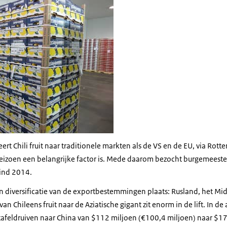
ert Chili fruit naar traditionele markten als de VS en de EU, via Rott
eizoen een belangrijke factor is. Mede daarom bezocht burgemeest
eind 2014.
een diversificatie van de exportbestemmingen plaats: Rusland, het M
an Chileens fruit naar de Aziatische gigant zit enorm in de lift. In de
 tafeldruiven naar China van $112 miljoen (€100,4 miljoen) naar $17