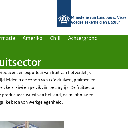
Naar de homepage van Agroberichten
Ministerie van Landbouw, Visseri
Voedselzekerheid en Natuur
rmatie
Amerika
Chili
Achtergrond
ruitsector
 producent en exporteur van fruit van het zuidelijk
ijd leider in de export van tafeldruiven, pruimen en
 kers, kiwi en perzik zijn belangrijk. De fruitsector
 productieactiviteit van het land, na mijnbouw en
grijke bron van werkgelegenheid.