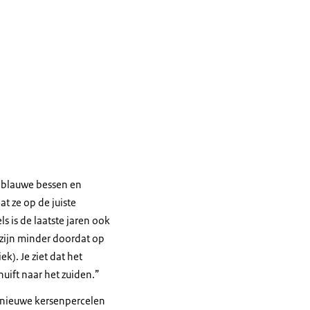
n blauwe bessen en
at ze op de juiste
 is de laatste jaren ook
 zijn minder doordat op
). Je ziet dat het
huift naar het zuiden.”
l nieuwe kersenpercelen