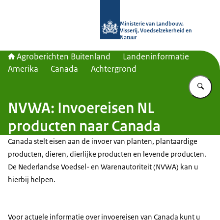
Naar de homepage van Agroberichte
Ministerie van Landbouw,
Visserij, Voedselzekerheid en
Natuur
Agroberichten Buitenland
Landeninformatie
Amerika
Canada
Achtergrond
Vu
NVWA: Invoereisen NL
producten naar Canada
Canada stelt eisen aan de invoer van planten, plantaardige
producten, dieren, dierlijke producten en levende producten.
De Nederlandse Voedsel- en Warenautoriteit (NVWA) kan u
hierbij helpen.
Voor actuele informatie over invoereisen van Canada kunt u