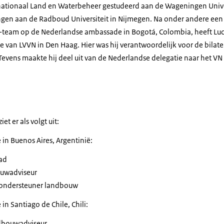
rnationaal Land en Waterbeheer gestudeerd aan de Wageningen Unive
ngen aan de Radboud Universiteit in Nijmegen. Na onder andere ee
N-team op de Nederlandse ambassade in Bogotá, Colombia, heeft Luca
e van LVVN in Den Haag. Hier was hij verantwoordelijk voor de bilater
Tevens maakte hij deel uit van de Nederlandse delegatie naar het VN
t er als volgt uit:
n Buenos Aires, Argentinië:
aad
ouwadviseur
sondersteuner landbouw
n Santiago de Chile, Chili:
ndbouwadviseur