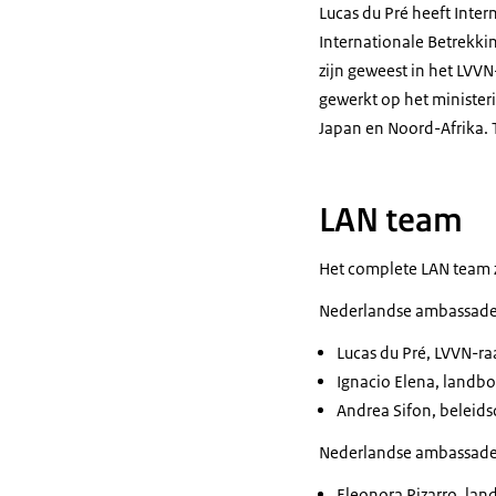
Lucas du Pré heeft Inte
Internationale Betrekki
zijn geweest in het LVV
gewerkt op het ministeri
Japan en Noord-Afrika. 
LAN team
Het complete LAN team zie
Nederlandse ambassade i
Lucas du Pré, LVVN-r
Ignacio Elena, landb
Andrea Sifon, beleid
Nederlandse ambassade i
Eleonora Pizarro, la