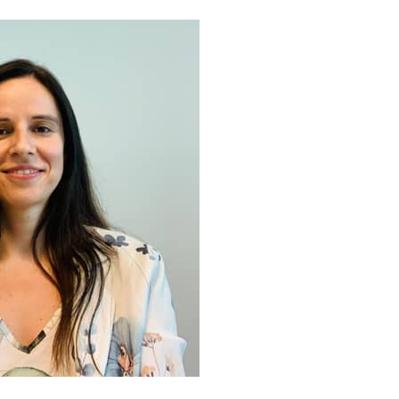
 Pizarro Iradi
i