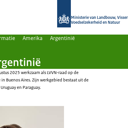
Naar de homepage van Agroberichten
Ministerie van Landbouw, Visseri
Voedselzekerheid en Natuur
rmatie
Amerika
Argentinië
gentinië
ugustus 2025 werkzaam als LVVN-raad op de
n Buenos Aires. Zijn werkgebied bestaat uit de
, Uruguay en Paraguay.
aad Lucas du Pré