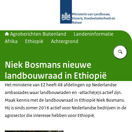
Naar de homepage van Agroberichte
Ministerie van Landbouw,
Visserij, Voedselzekerheid en
Natuur
Agroberichten Buitenland
Landeninformatie
Afrika
Ethiopië
Achtergrond
Vu
Niek Bosmans nieuwe
landbouwraad in Ethiopië
Het ministerie van EZ heeft 48 afdelingen op Nederlandse
ambassades waar landbouwraden en -attaché(e)s actief zijn.
Maak kennis met de landbouwraad in Ethiopië Niek Bosmans.
Hij is sinds zomer 2016 actief voor Nederlandse bedrijven in de
agrosector die interesse hebben voor Ethiopië.