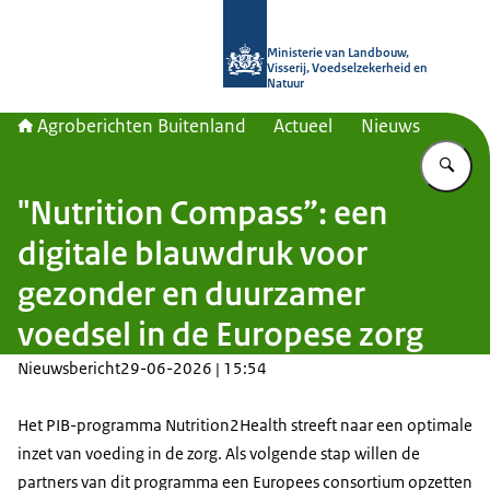
Naar de homepage van Agroberichte
Ministerie van Landbouw,
Visserij, Voedselzekerheid en
Natuur
Agroberichten Buitenland
Actueel
Nieuws
Vu
"Nutrition Compass”: een
digitale blauwdruk voor
gezonder en duurzamer
voedsel in de Europese zorg
Nieuwsbericht
29-06-2026 | 15:54
Het PIB-programma
Nutrition2Health
streeft naar een optimale
inzet van voeding in de zorg. Als volgende stap willen de
partners van dit programma een Europees consortium opzetten