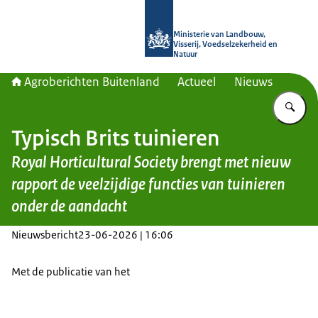
Naar de homepage van Agroberichte
Ministerie van Landbouw,
Visserij, Voedselzekerheid en
Natuur
Agroberichten Buitenland
Actueel
Nieuws
Vu
Typisch Brits tuinieren
Royal Horticultural Society brengt met nieuw
rapport de veelzijdige functies van tuinieren
onder de aandacht
Nieuwsbericht
23-06-2026 | 16:06
Met de publicatie van het