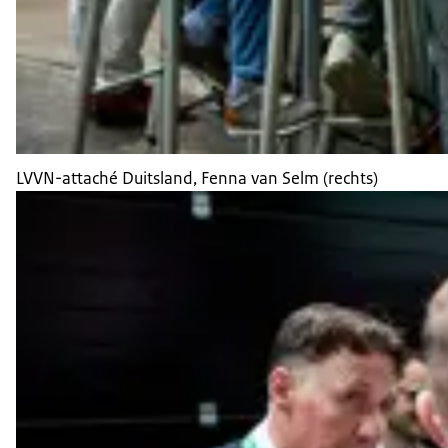
LVVN-attaché Duitsland, Fenna van Selm (rechts)