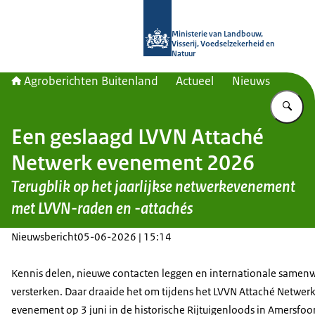
Naar de homepage van Agroberichte
Ministerie van Landbouw,
Visserij, Voedselzekerheid en
Natuur
Agroberichten Buitenland
Actueel
Nieuws
Vu
Een geslaagd LVVN Attaché
Netwerk evenement 2026
Terugblik op het jaarlijkse netwerkevenement
met LVVN-raden en -attachés
Nieuwsbericht
05-06-2026 | 15:14
Kennis delen, nieuwe contacten leggen en internationale samen
versterken. Daar draaide het om tijdens het LVVN Attaché Netwerk
evenement op 3 juni in de historische Rijtuigenloods in Amersfoo