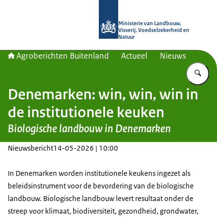
Naar de homepage van Agroberichte
Ministerie van Landbouw,
Visserij, Voedselzekerheid en
Natuur
Agroberichten Buitenland
Actueel
Nieuws
Vu
Denemarken: win, win, win in
de institutionele keuken
Biologische landbouw in Denemarken
Nieuwsbericht
14-05-2026 | 10:00
In Denemarken worden institutionele keukens ingezet als
beleidsinstrument voor de bevordering van de biologische
landbouw. Biologische landbouw levert resultaat onder de
streep voor klimaat, biodiversiteit, gezondheid, grondwater,