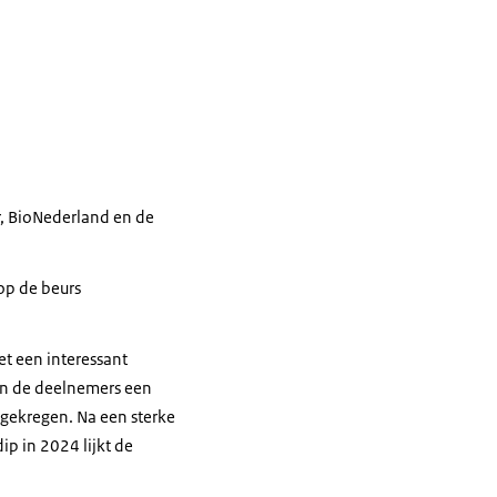
, BioNederland en de
 op de beurs
t een interessant
en de deelnemers een
 gekregen. Na een sterke
p in 2024 lijkt de