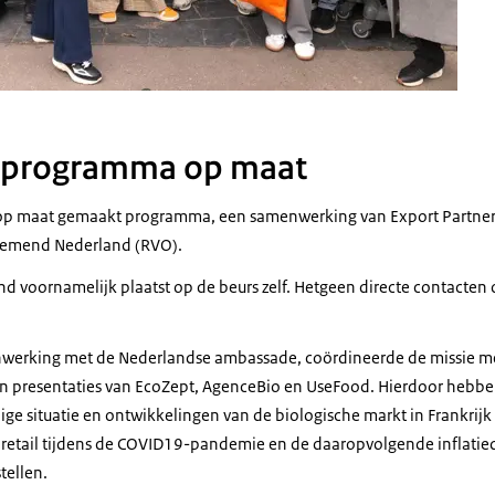
 programma op maat
 op maat gemaakt programma, een samenwerking van Export Partner
nemend Nederland (RVO).
nd voornamelijk plaatst op de beurs zelf. Hetgeen directe contacten
nwerking met de Nederlandse ambassade, coördineerde de missie me
n presentaties van EcoZept, AgenceBio en UseFood. Hierdoor hebb
ige situatie en ontwikkelingen van de biologische markt in Frankrijk
e retail tijdens de COVID19-pandemie en de daaropvolgende inflatiedi
stellen.