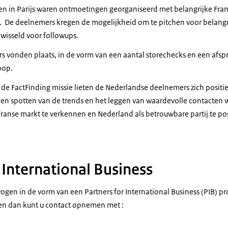
 in Parijs waren ontmoetingen georganiseerd met belangrijke Frans
e. De deelnemers kregen de mogelijkheid om te pitchen voor belangr
ewisseld voor followups.
s vonden plaats, in de vorm van een aantal storechecks en een afsp
oop.
n de FactFinding missie lieten de Nederlandse deelnemers zich positie
en spotten van de trends en het leggen van waardevolle contacten
 Franse markt te verkennen en Nederland als betrouwbare partij te p
 International Business
ogen in de vorm van een Partners for International Business (PIB) 
en dan kunt u contact opnemen met :