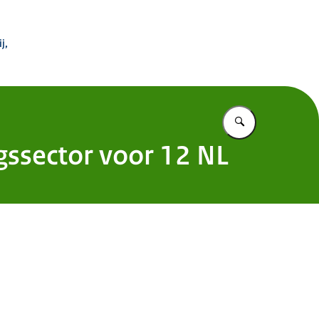
 Buitenland
j,
Vul in wat u z
gssector voor 12 NL