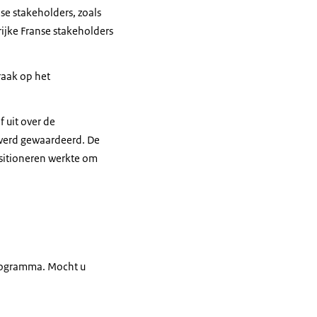
e stakeholders, zoals
ijke Franse stakeholders
raak op het
f uit over de
 werd gewaardeerd. De
ositioneren werkte om
programma. Mocht u