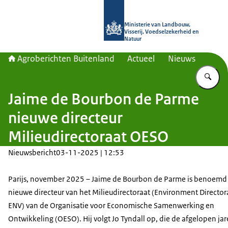
Naar de homepage van Agroberichte
Ministerie van Landbouw,
Visserij, Voedselzekerheid en
Natuur
Agroberichten Buitenland
Actueel
Nieuws
Vu
Jaime de Bourbon de Parme
nieuwe directeur
Milieudirectoraat OESO
Nieuwsbericht
03-11-2025 | 12:53
Parijs, november 2025 – Jaime de Bourbon de Parme is benoemd 
nieuwe directeur van het Milieudirectoraat (Environment Director
ENV) van de Organisatie voor Economische Samenwerking en
Ontwikkeling (OESO). Hij volgt Jo Tyndall op, die de afgelopen jar