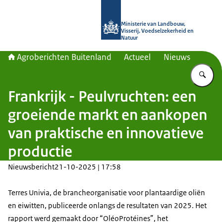
Naar de homepage van Agroberichte
Ministerie van Landbouw,
Visserij, Voedselzekerheid en
Natuur
Agroberichten Buitenland
Actueel
Nieuws
Vu
Frankrijk - Peulvruchten: een
groeiende markt en aankopen
van praktische en innovatieve
productie
Nieuwsbericht
21-10-2025 | 17:58
Terres Univia
, de brancheorganisatie voor plantaardige oliën
en eiwitten, publiceerde onlangs de resultaten van 2025. Het
rapport werd gemaakt door “
OléoProtéines
”, het