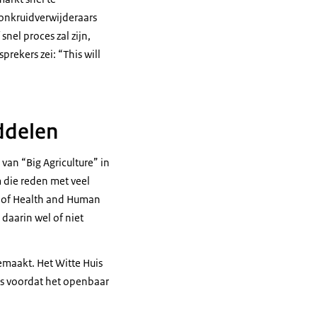
 onkruidverwijderaars
nel proces zal zijn,
prekers zei: “
This will
ddelen
 van “
Big Agriculture
” in
 die reden met veel
t of Health and Human
 daarin wel of niet
maakt. Het Witte Huis
ies voordat het openbaar