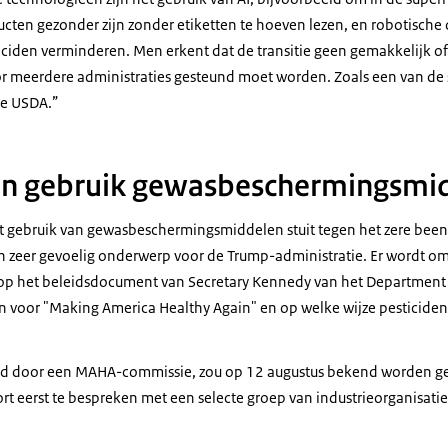
cten gezonder zijn zonder etiketten te hoeven lezen, en robotische
iciden verminderen. Men erkent dat de transitie geen gemakkelijk of s
or meerdere administraties gesteund moet worden. Zoals een van de s
the USDA
.”
en gebruik gewasbeschermingsmi
t gebruik van gewasbeschermingsmiddelen stuit tegen het zere been
en zeer gevoelig onderwerp voor de Trump-administratie. Er wordt om
 op het beleidsdocument van Secretary Kennedy van het Departmen
n voor "
Making America Healthy Again
" en op welke wijze pesticiden
d door een MAHA-commissie, zou op 12 augustus bekend worden ge
ort eerst te bespreken met een selecte groep van industrieorganisat