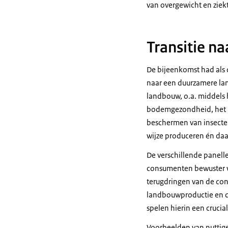
van overgewicht en ziekt
Transitie n
De bijeenkomst had als d
naar een duurzamere lan
landbouw, o.a. middels h
bodemgezondheid, het b
beschermen van insecten
wijze produceren én daa
De verschillende panell
consumenten bewuster w
terugdringen van de con
landbouwproductie en d
spelen hierin een crucia
Voorbeelden van nuttige