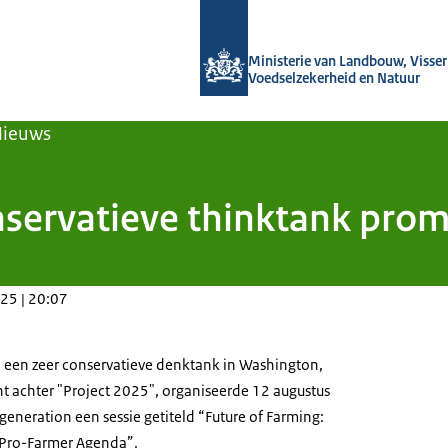
Naar de homepage van Agroberichten
Ministerie van Landbouw, Visseri
Voedselzekerheid en Natuur
Nieuws
nservatieve thinktank pro
25 | 20:07
 een zeer conservatieve denktank in Washington,
ht achter "Project 2025", organiseerde 12 augustus
neration een sessie getiteld “
Future of Farming:
, Pro-Farmer Agenda
”.