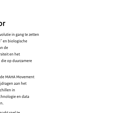
or
olutie in gang te zetten
" en biologische
an de
iteit en het
n die op duurzamere
at de MAHA
Movement
jdragen aan het
hillen in
chnologie en data
en.
arkt snel te