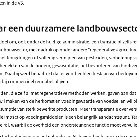
en in de VS.
aar een duurzamere landbouwsect
oel om, ook onder de huidige administratie, een transitie of zelfs rev
dbouwsector, met nadruk op onder andere "regenerative agriculture
et terugdringen of volledig vermijden van pesticiden, verbetering v
edekken van de bodem, gewasrotatie, het bevorderen van biodivers
. Daarbij werd benadrukt dat er voorbeelden bestaan van bedrijve
rbij commercieel rendabel blijven.
eden, die zelf al met regeneratieve methoden werken, gaven aan d
il maken van de herkomst en voedingswaarde van voedsel en wil bi
sumptie van sterk bewerkte producten. Meer transparantie over versc
e impact op voedingsmiddelen is een belangrijk aandachtspunt. Te
le rol, waarbij de overheid een ondersteunende functie moet vervull
 technologieën zijn het gebruik van AI, bijvoorbeeld om in de superm