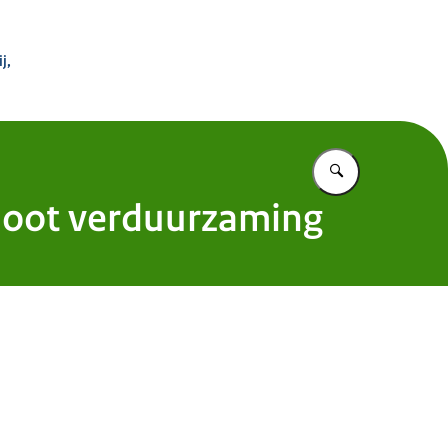
 Buitenland
j,
Vul in wat u z
moot verduurzaming