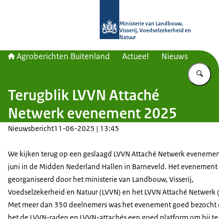
Naar de homepage van Agroberichte
Ministerie van Landbouw,
Visserij, Voedselzekerheid en
Natuur
Agroberichten Buitenland
Actueel
Nieuws
Vu
Terugblik LVVN Attaché
Netwerk evenement 2025
Nieuwsbericht
11-06-2025 | 13:45
We kijken terug op een geslaagd LVVN Attaché Netwerk evenemen
juni in de Midden Nederland Hallen in Barneveld. Het evenement
georganiseerd door het ministerie van Landbouw, Visserij,
Voedselzekerheid en Natuur (LVVN) en het LVVN Attaché Netwerk 
Met meer dan 350 deelnemers was het evenement goed bezocht
het de LVVN-raden en LVVN-attachés een goed platform om bij te