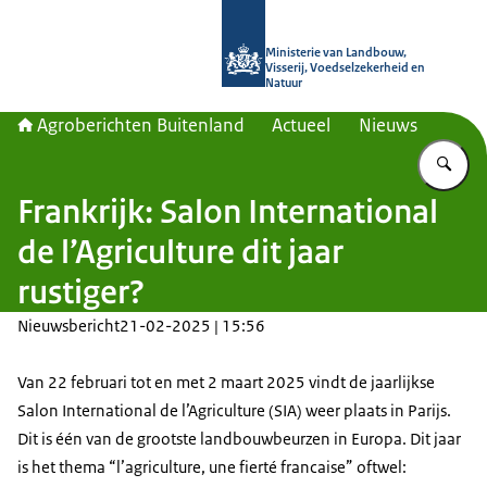
Naar de homepage van Agroberichte
Ministerie van Landbouw,
Visserij, Voedselzekerheid en
Natuur
Agroberichten Buitenland
Actueel
Nieuws
Vu
Frankrijk: Salon International
de l’Agriculture dit jaar
rustiger?
Nieuwsbericht
21-02-2025 | 15:56
Van 22 februari tot en met 2 maart 2025 vindt de jaarlijkse
Salon International de l’Agriculture (SIA) weer plaats in Parijs.
Dit is één van de grootste landbouwbeurzen in Europa. Dit jaar
is het thema “l’agriculture, une fierté francaise” oftwel: