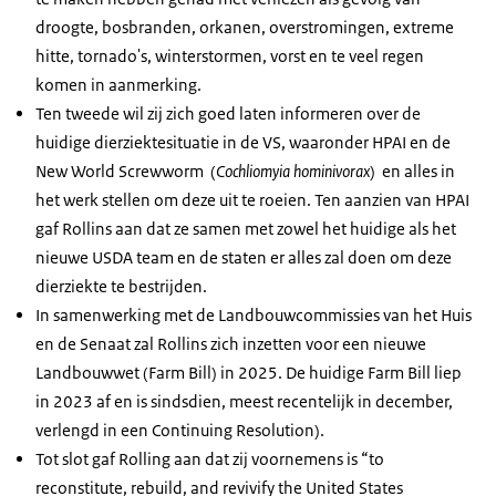
droogte, bosbranden, orkanen, overstromingen, extreme
hitte, tornado's, winterstormen, vorst en te veel regen
komen in aanmerking.
Ten tweede wil zij zich goed laten informeren over de
huidige dierziektesituatie in de VS, waaronder HPAI en de
New World Screwworm (
Cochliomyia hominivorax
) en alles in
het werk stellen om deze uit te roeien. Ten aanzien van HPAI
gaf Rollins aan dat ze samen met zowel het huidige als het
nieuwe USDA team en de staten er alles zal doen om deze
dierziekte te bestrijden.
In samenwerking met de Landbouwcommissies van het Huis
en de Senaat zal Rollins zich inzetten voor een nieuwe
Landbouwwet (Farm Bill) in 2025. De huidige Farm Bill liep
in 2023 af en is sindsdien, meest recentelijk in december,
verlengd in een Continuing Resolution).
Tot slot gaf Rolling aan dat zij voornemens is “to
reconstitute, rebuild, and revivify the United States