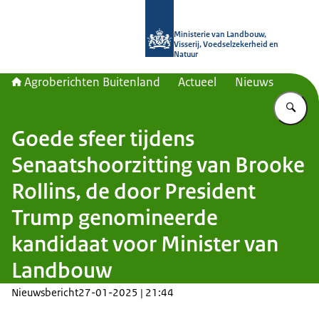
Naar de homepage van Agroberichte
Ministerie van Landbouw,
Visserij, Voedselzekerheid en
Natuur
Agroberichten Buitenland
Actueel
Nieuws
Vu
Goede sfeer tijdens
Senaatshoorzitting van Brooke
Rollins, de door President
Trump genomineerde
kandidaat voor Minister van
Landbouw
Nieuwsbericht
27-01-2025 | 21:44