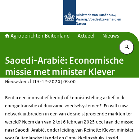
Naar de homepage van Agroberichte
Ministerie van Landbouw,
Visserij, Voedselzekerheid en
Natuur
Agroberichten Buitenland
Actueel
Nieuws
Vu
Saoedi-Arabië: Economische
missie met minister Klever
Nieuwsbericht
13-12-2024 | 09:00
Bent u een innovatief bedrijf of kennisinstelling actief in de
energietransitie of duurzame voedselsystemen? En wilt u uw
netwerk uitbreiden in een van de snelst groeiende markten ter
wereld? Neem dan van 2 tot 6 februari 2025 deel aan de missie
naar Saoedi-Arabië, onder leiding van Reinette Klever, minister
voor Buitenlandse Handel en Ontwikkelingshulp. Ingrid