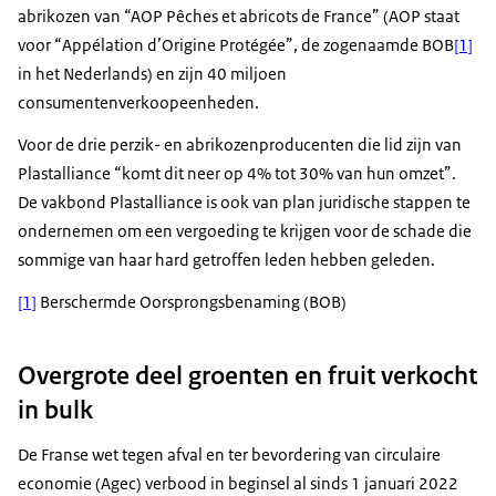
abrikozen van “AOP
Pêches et abricots de Franc
e” (AOP staat
voor “
Appélation d’Origine Protégée
”, de zogenaamde BOB
[1]
in het Nederlands) en zijn 40 miljoen
consumentenverkoopeenheden.
Voor de drie perzik- en abrikozenproducenten die lid zijn van
Plastalliance
“komt dit neer op 4% tot 30% van hun omzet”.
De vakbond
Plastalliance
is ook van plan juridische stappen te
ondernemen om een vergoeding te krijgen voor de schade die
sommige van haar hard getroffen leden hebben geleden.
[1]
Berschermde Oorsprongsbenaming (BOB)
Overgrote deel groenten en fruit verkocht
in bulk
De Franse wet tegen afval en ter bevordering van circulaire
economie (Agec) verbood in beginsel al sinds 1 januari 2022