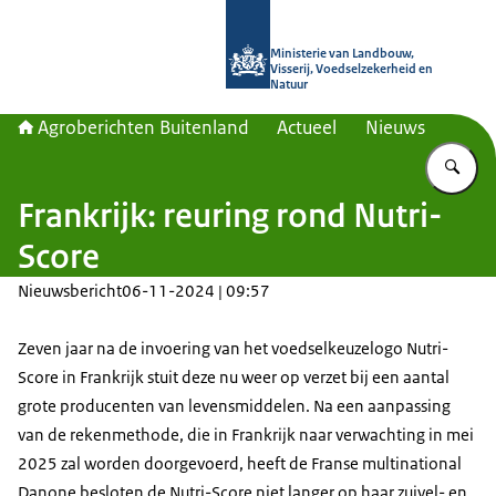
Naar de homepage van Agroberichte
Ministerie van Landbouw,
Visserij, Voedselzekerheid en
Natuur
Agroberichten Buitenland
Actueel
Nieuws
Vu
Frankrijk: reuring rond Nutri-
Score
Nieuwsbericht
06-11-2024 | 09:57
Zeven jaar na de invoering van het voedselkeuzelogo Nutri-
Score in Frankrijk stuit deze nu weer op verzet bij een aantal
grote producenten van levensmiddelen. Na een aanpassing
van de rekenmethode, die in Frankrijk naar verwachting in mei
2025 zal worden doorgevoerd, heeft de Franse multinational
Danone besloten de Nutri-Score niet langer op haar zuivel- en