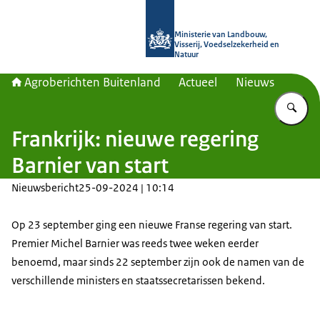
Naar de homepage van Agroberichte
Ministerie van Landbouw,
Visserij, Voedselzekerheid en
Natuur
Agroberichten Buitenland
Actueel
Nieuws
Vu
Frankrijk: nieuwe regering
Barnier van start
Nieuwsbericht
25-09-2024 | 10:14
Op 23 september ging een nieuwe Franse regering van start.
Premier Michel Barnier was reeds twee weken eerder
benoemd, maar sinds 22 september zijn ook de namen van de
verschillende ministers en staatssecretarissen bekend.