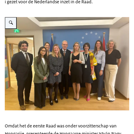
i gezet voor de Nederlandse inzet in de Raad.
Vergroot afbeelding Groepsfoto van Minister Wiersma en staatssecretari
Omdat het de eerste Raad was onder voorzitterschap van
Hongarije, presenteerde de Hongaarse minister István Nagy