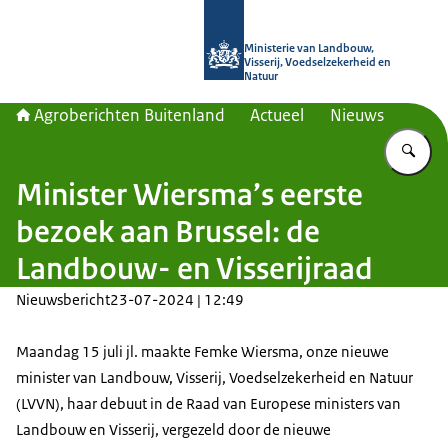
Naar de homepage van Agroberichte
Ministerie van Landbouw,
Visserij, Voedselzekerheid en
Natuur
Agroberichten Buitenland
Actueel
Nieuws
Vu
Minister Wiersma’s eerste
bezoek aan Brussel: de
Landbouw- en Visserijraad
Nieuwsbericht
23-07-2024 | 12:49
Maandag 15 juli jl. maakte Femke Wiersma, onze nieuwe
minister van Landbouw, Visserij, Voedselzekerheid en Natuur
(LVVN), haar debuut in de Raad van Europese ministers van
Landbouw en Visserij, vergezeld door de nieuwe