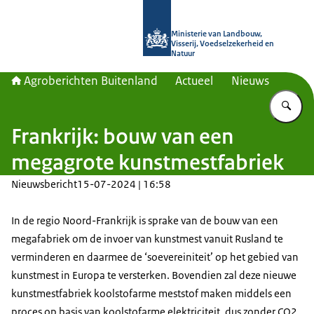
Naar de homepage van Agroberichte
Ministerie van Landbouw,
Visserij, Voedselzekerheid en
Natuur
Agroberichten Buitenland
Actueel
Nieuws
Vu
Frankrijk: bouw van een
megagrote kunstmestfabriek
Nieuwsbericht
15-07-2024 | 16:58
In de regio Noord-Frankrijk is sprake van de bouw van een
megafabriek om de invoer van kunstmest vanuit Rusland te
verminderen en daarmee de ‘soevereiniteit’ op het gebied van
kunstmest in Europa te versterken. Bovendien zal deze nieuwe
kunstmestfabriek koolstofarme meststof maken middels een
proces op basis van koolstofarme elektriciteit, dus zonder CO2