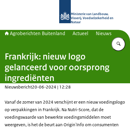
Naar de homepage van Agroberichte
Ministerie van Landbouw,
Visserij, Voedselzekerheid en
Natuur
Agroberichten Buitenland
Actueel
Nieuws
Vu
Frankrijk: nieuw logo
gelanceerd voor oorsprong
ingrediënten
Nieuwsbericht
20-06-2024 | 12:28
Vanaf de zomer van 2024 verschijnt er een nieuw voedingslogo
op verpakkingen in Frankrijk. Na Nutri-Score, dat de
voedingswaarde van bewerkte voedingsmiddelen moet
weergeven, is het de beurt aan Origin'Info om consumenten