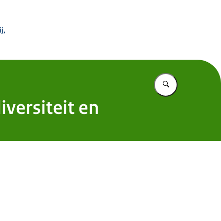
 Buitenland
j,
Vul in wat u z
versiteit en