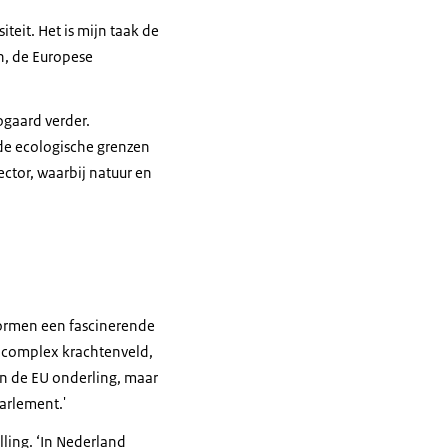
teit. Het is mijn taak de
n, de Europese
ogaard verder.
 de ecologische grenzen
ctor, waarbij natuur en
vormen een fascinerende
n complex krachtenveld,
an de EU onderling, maar
arlement.'
ling. ‘In Nederland