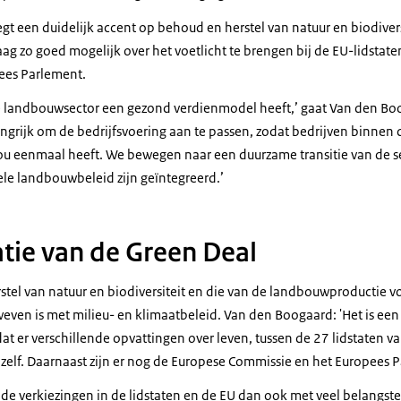
egt een duidelijk accent op behoud en herstel van natuur en biodiversi
g zo goed mogelijk over het voetlicht te brengen bij de EU-lidstate
ees Parlement.
de landbouwsector een gezond verdienmodel heeft,’ gaat Van den Bo
elangrijk om de bedrijfsvoering aan te passen, zodat bedrijven binnen
nou eenmaal heeft. We bewegen naar een duurzame transitie van de se
hele landbouwbeleid zijn geïntegreerd.’
ie van de Green Deal
stel van natuur en biodiversiteit en die van de landbouwproductie 
weven is met milieu- en klimaatbeleid. Van den Boogaard: 'Het is ee
at er verschillende opvattingen over leven, tussen de 27 lidstaten v
 zelf. Daarnaast zijn er nog de Europese Commissie en het Europees P
de verkiezingen in de lidstaten en de EU dan ook met veel belangstel