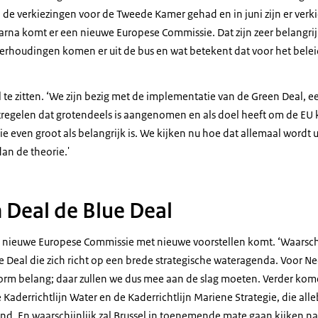
de verkiezingen voor de Tweede Kamer gehad en in juni zijn er verk
rna komt er een nieuwe Europese Commissie. Dat zijn zeer belangr
verhoudingen komen er uit de bus en wat betekent dat voor het belei
il te zitten. ‘We zijn bezig met de implementatie van de
Green Deal
, 
regelen dat grotendeels is aangenomen en als doel heeft om de EU 
e even groot als belangrijk is. We kijken nu hoe dat allemaal wordt u
an de theorie.'
 Deal de Blue Deal
e nieuwe Europese Commissie met nieuwe voorstellen komt. ‘Waarschi
e Deal
die zich richt op een brede strategische wateragenda. Voor Ne
rm belang; daar zullen we dus mee aan de slag moeten. Verder kom
Kaderrichtlijn Water en de Kaderrichtlijn Mariene Strategie, die all
nd. En waarschijnlijk zal Brussel in toenemende mate gaan kijken na