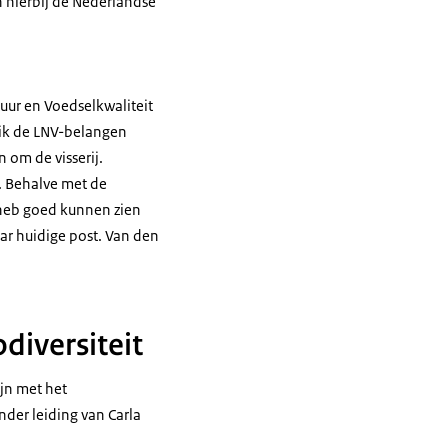
n hierbij de Nederlandse
uur en Voedselkwaliteit
 ik de LNV-belangen
 om de visserij.
. Behalve met de
 heb goed kunnen zien
aar huidige post. Van den
diversiteit
ijn met het
der leiding van Carla