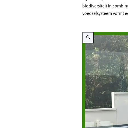
biodiversiteit in combin
voedselsysteem vormt ee
Vergroot afbeelding in ges