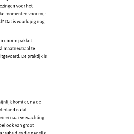
iezingen voor het
ijke momenten voor mij:
d? Dat is voorlopig nog
een enorm pakket
klimaatneutraal te
itgevoerd. De praktijk is
jnlijk komt er, na de
derland is dat
en er naar verwachting
ebei ook van groot
ar subsidies die nadelig