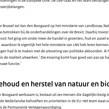
instellingen in de Europese Unie. De LNV-raad en het team behartige
isserijbelangen.
ar Brussel zat Van den Boogaard op het ministerie van Landbouw, Nat
was betrokken bij de onderhandelingen over de Brexit. Daarbij moest
oot: het ging om onder meer de handel in groenten, fruit en zuivel en
waardoor ik eigenlijk het hele ministerie van LNV heb leren kennen
gen had ik te maken met de uitvoering van politieke akkoorden. Ik
in de realiteit uitwerken.’ Die ervaring komt haar goed van pas op h
euwe functie.’
ehoud en herstel van natuur en bio
 Boogaard werkzaam is, bestaat uit zes mensen die dagelijks bezig z
e Nederlandse behoeften en prioriteiten in de EU. Het team staat on
bij de Permanente Vertegenwoordiging.