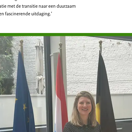
atie met de transitie naar een duurzaam
n fascinerende uitdaging.’
prek met LNV-attache Lisa van den Boogaard