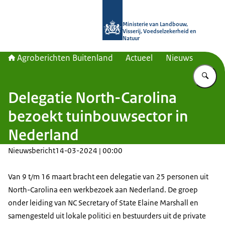
Naar de homepage van Agroberichte
Ministerie van Landbouw,
Visserij, Voedselzekerheid en
Natuur
Agroberichten Buitenland
Actueel
Nieuws
Vu
Delegatie North-Carolina
bezoekt tuinbouwsector in
Nederland
Nieuwsbericht
14-03-2024 | 00:00
Van 9 t/m 16 maart bracht een delegatie van 25 personen uit
North-Carolina een werkbezoek aan Nederland. De groep
onder leiding van NC Secretary of State Elaine Marshall en
samengesteld uit lokale politici en bestuurders uit de private