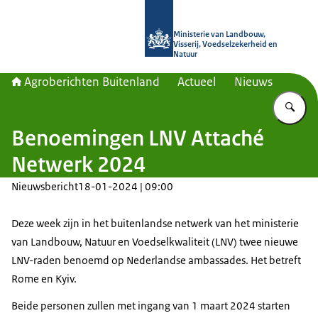
Naar de homepage van Agroberichte
Ministerie van Landbouw,
Visserij, Voedselzekerheid en
Natuur
Agroberichten Buitenland
Actueel
Nieuws
Vu
Benoemingen LNV Attaché
Netwerk 2024
Nieuwsbericht
18-01-2024 | 09:00
Deze week zijn in het buitenlandse netwerk van het ministerie
van Landbouw, Natuur en Voedselkwaliteit (LNV) twee nieuwe
LNV-raden benoemd op Nederlandse ambassades. Het betreft
Rome en Kyiv.
Beide personen zullen met ingang van 1 maart 2024 starten