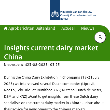
Naar de homepage van Agroberichte
Ministerie van Landbouw,
Visserij, Voedselzekerheid en
Natuur
Agroberichten Buitenland
Actueel
Nieuws
Vu
Insights current dairy market
China
Nieuwsbericht
25-08-2023 | 03:53
During the China Dairy Exhibition in Chongqing (19-21 July
2023) we interviewed several Dutch companies (Liprovit,
Nedap, Lely, Trioliet, Nutrifeed, CRV, Nutreco, Dutch de Meter,
DSM and KNZ) .Want to get insights from these Dutch dairy
specialists on the current dairy market in China? Curious about
their advice for newcomers to the Chinese market?