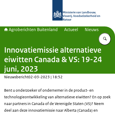
Naar de homepage van Agroberichte
Ministerie van Landbouw,
Visserij, Voedselzekerheid en
Natuur
Agroberichten Buitenland
Actueel
Nieuws
Vu
Innovatiemissie alternatieve
eiwitten Canada & VS: 19-24
juni, 2023
Nieuwsbericht
02-03-2023 | 18:52
Bent u onderzoeker of ondernemer in de product- en
technologieontwikkeling van alternatieve eiwitten? En op zoek
naar partners in Canada of de Verenigde Staten (VS)? Neem
deel aan deze innovatiemissie naar Alberta (Canada) en