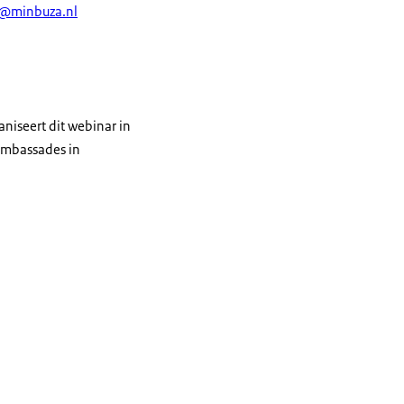
@minbuza.nl
iseert dit webinar in
ambassades in