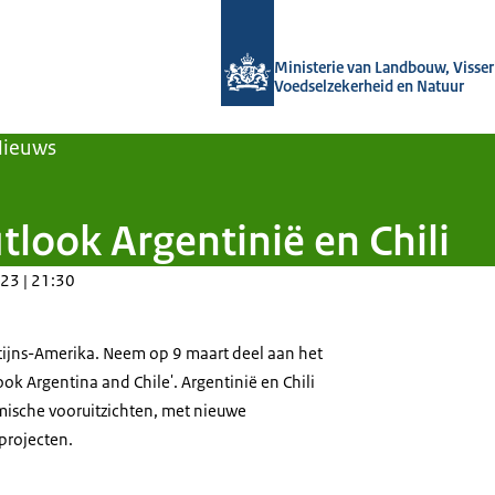
Naar de homepage van Agroberichten
Ministerie van Landbouw, Visseri
Voedselzekerheid en Natuur
Nieuws
look Argentinië en Chili
23 | 21:30
ijns-Amerika. Neem op 9 maart deel aan het
k Argentina and Chile'. Argentinië en Chili
ische vooruitzichten, met nieuwe
projecten.