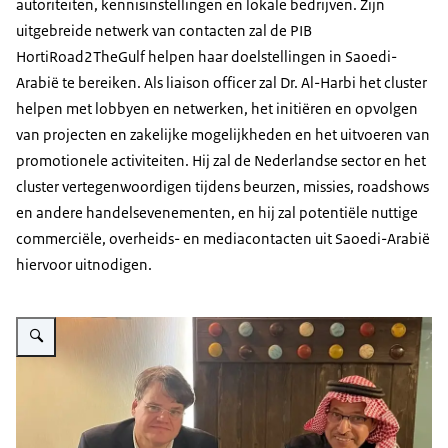
autoriteiten, kennisinstellingen en lokale bedrijven. Zijn
uitgebreide netwerk van contacten zal de PIB
HortiRoad2TheGulf helpen haar doelstellingen in Saoedi-
Arabië te bereiken. Als liaison officer zal Dr. Al-Harbi het cluster
helpen met lobbyen en netwerken, het initiëren en opvolgen
van projecten en zakelijke mogelijkheden en het uitvoeren van
promotionele activiteiten. Hij zal de Nederlandse sector en het
cluster vertegenwoordigen tijdens beurzen, missies, roadshows
en andere handelsevenementen, en hij zal potentiële nuttige
commerciële, overheids- en mediacontacten uit Saoedi-Arabië
hiervoor uitnodigen.
Vergroot afbeelding Ondertekening van het contract door de heer Al-Harbi 