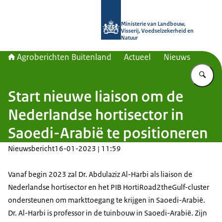
Naar de homepage van Agroberichte
Ministerie van Landbouw,
Visserij, Voedselzekerheid en
Natuur
Agroberichten Buitenland
Actueel
Nieuws
Vu
Start nieuwe liaison om de
Nederlandse hortisector in
Saoedi-Arabië te positioneren
Nieuwsbericht
16-01-2023 | 11:59
Vanaf begin 2023 zal Dr. Abdulaziz Al-Harbi als liaison de
Nederlandse hortisector en het PIB HortiRoad2theGulf-cluster
ondersteunen om markttoegang te krijgen in Saoedi-Arabië.
Dr. Al-Harbi is professor in de tuinbouw in Saoedi-Arabië. Zijn