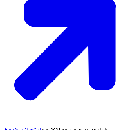
HortiRoad2theGulf
is in 2021 van start gegaan en helpt