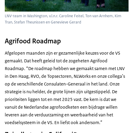
LNV-team in Washington, v.l.n.r. Caroline Feitel, Ton van Arnhem, Kim
Tran, Stefan Theunissen en Genevieve Gerard
Agrifood Roadmap
Afgelopen maanden zijn er gezamenlijke keuzes voor de VS
gemaakt. Dat heeft geleid tot de zogeheten
Agrifood
Roadm
ap. “De
roadmap
hebben we gemaakt samen met LNV
in Den Haag, RVO, de Topsectoren, NLWorks en onze collega’s
op de verschillende Consulaten-Generaal in het land. Onze
strategie is nu helder, de grote lijnen zijn uitgestippeld. De
prioriteiten liggen tot en met 2025 vast. De kern is dat we
vanuit de Nederlandse agrofoodketen een bijdrage willen
leveren aan de verduurzaming en weerbaarheid van het
voedselsysteem in de VS. En liefst ook andersom.”