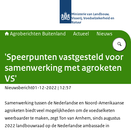
Naar de homepage van Agroberichte
Ministerie van Landbouw,
Visserij, Voedselzekerheid en
Natuur
Agroberichten Buitenland
Actueel
Nieuws
Vu
'Speerpunten vastgesteld voor
samenwerking met agroketen
VS'
Nieuwsbericht
01-12-2022 | 12:57
Samenwerking tussen de Nederlandse en Noord-Amerikaanse
agroketen biedt veel mogelijkheden om de voedselketen
weerbaarder te maken, zegt Ton van Arnhem, sinds augustus
2022 landbouwraad op de Nederlandse ambassade in