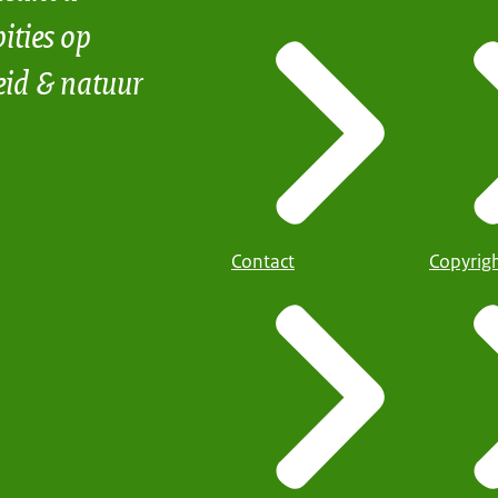
ities op
eid & natuur
Contact
Copyrig