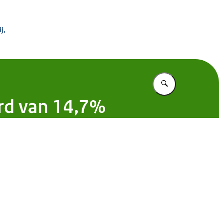
 Buitenland
j,
Vul in wat u z
ord van 14,7%