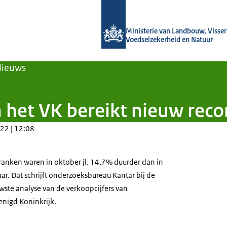
Naar de homepage van Agroberichten
Ministerie van Landbouw, Visseri
Voedselzekerheid en Natuur
Nieuws
in het VK bereikt nieuw rec
22 | 12:08
anken waren in oktober jl. 14,7% duurder dan in
aar. Dat schrijft onderzoeksbureau Kantar bij de
wste analyse van de verkoopcijfers van
enigd Koninkrijk.