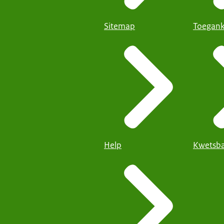
Sitemap
Toegank
Help
Kwetsba