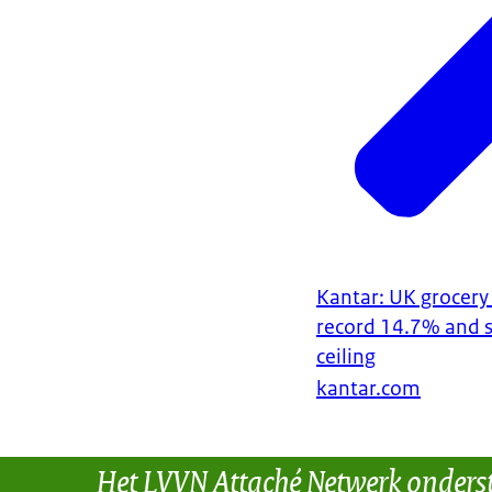
Kantar: UK grocery p
record 14.7% and sti
ceiling
kantar.com
Het LVVN Attaché Netwerk onders