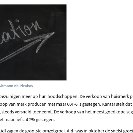
n written on a blackboard
Altmann via Pixabay
bezuinigen meer op hun boodschappen. De verkoop van huismerk p
rkoop van merk producen met maar 0,4% is gestegen. Kantar stelt dat
 steeds versneld toeneemt. De verkoop van het meest goedkope se
et maar liefst 42% gestegen.
 Lidl zagen de grootste omzetgroei. Aldi was in oktober de snelst gr