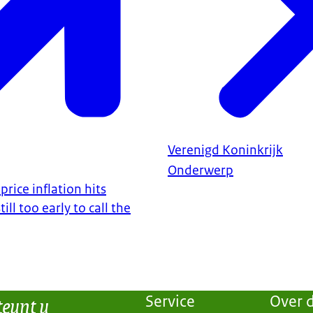
Verenigd Koninkrijk
Onderwerp
rice inflation hits
ll too early to call the
teunt u
Service
Over d