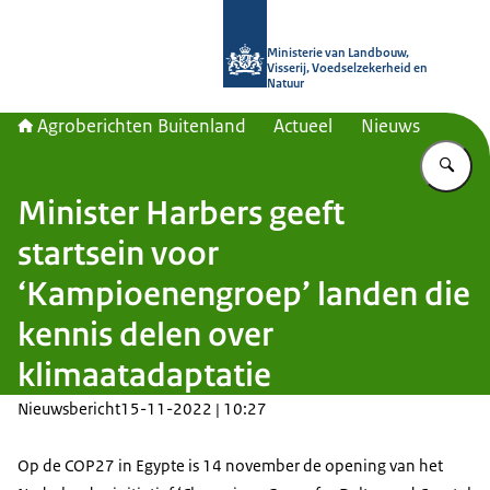
Naar de homepage van Agroberichte
Ministerie van Landbouw,
Visserij, Voedselzekerheid en
Natuur
Agroberichten Buitenland
Actueel
Nieuws
Vu
Minister Harbers geeft
startsein voor
‘Kampioenengroep’ landen die
kennis delen over
klimaatadaptatie
Nieuwsbericht
15-11-2022 | 10:27
Op de COP27 in Egypte is 14 november de opening van het