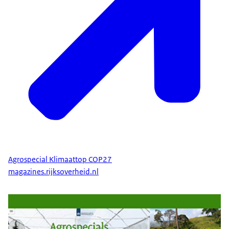
Agrospecial Klimaattop COP27
magazines.rijksoverheid.nl