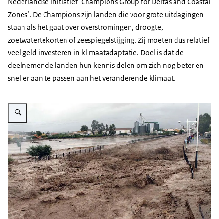
Nederlandse initiatief ‘Champions Group for Deltas and Coastal
Zones’. De Champions zijn landen die voor grote uitdagingen
staan als het gaat over overstromingen, droogte,
zoetwatertekorten of zeespiegelstijging. Zij moeten dus relatief
veel geld investeren in klimaatadaptatie. Doel is dat de
deelnemende landen hun kennis delen om zich nog beter en
sneller aan te passen aan het veranderende klimaat.
Vergroot afbeelding Overstromingen na hevige regenval in Spanje