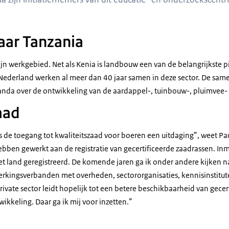
aar Tanzania
ijn werkgebied. Net als Kenia is landbouw een van de belangrijkste pi
ederland werken al meer dan 40 jaar samen in deze sector. De same
nda over de ontwikkeling van de aardappel-, tuinbouw-, pluimvee- 
aad
is de toegang tot kwaliteitszaad voor boeren een uitdaging”, weet P
ben gewerkt aan de registratie van gecertificeerde zaadrassen. Inmi
et land geregistreerd. De komende jaren ga ik onder andere kijken n
rkingsverbanden met overheden, sectororganisaties, kennisinstitut
vate sector leidt hopelijk tot een betere beschikbaarheid van gecer
keling. Daar ga ik mij voor inzetten.”