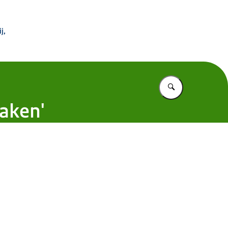
 Buitenland
j,
Vul in wat u z
aken'