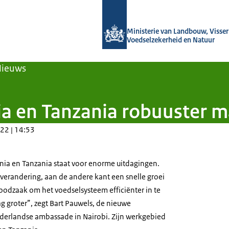
Naar de homepage van Agroberichten
Ministerie van Landbouw, Visseri
Voedselzekerheid en Natuur
Nieuws
a en Tanzania robuuster m
22 | 14:53
nia en Tanzania staat voor enorme uitdagingen.
verandering, aan de andere kant een snelle groei
oodzaak om het voedselsysteem efficiënter in te
g groter”, zegt Bart Pauwels, de nieuwe
erlandse ambassade in Nairobi. Zijn werkgebied