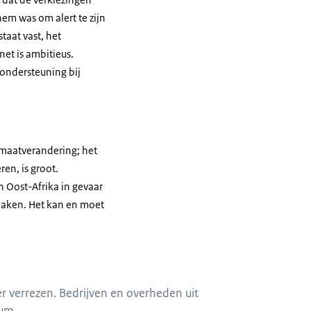
hem was om alert te zijn
taat vast, het
net is ambitieus.
 ondersteuning bij
imaatverandering; het
en, is groot.
n Oost-Afrika in gevaar
maken. Het kan en moet
er verrezen. Bedrijven en overheden uit
rum.