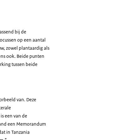
assend bij de
focussen op een aantal
w, zowel plantaardig als
etens ook. Beide punten
erking tussen beide
orbeeld van. Deze
terale
is een van de
land een
Memorandum
at in Tanzania