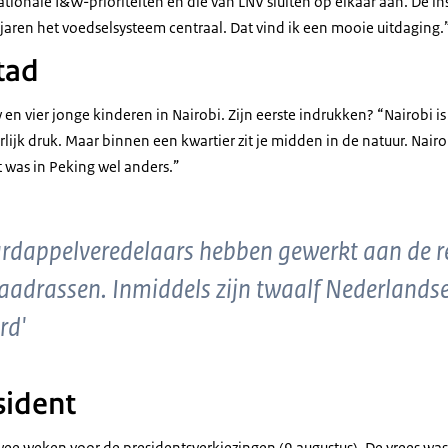
tionale I&W-prioriteiten en die van LNV sluiten op elkaar aan. De ins
jaren het voedselsysteem centraal. Dat vind ik een mooie uitdaging.
tad
 en vier jonge kinderen in Nairobi. Zijn eerste indrukken? “Nairobi i
ijk druk. Maar binnen een kwartier zit je midden in de natuur. Nairo
 was in Peking wel anders.”
rdappelveredelaars hebben gewerkt aan de re
zaadrassen. Inmiddels zijn twaalf Nederlandse
rd'
sident
twee weken voor de presidentsverkiezingen (9 augustus). De vrees was