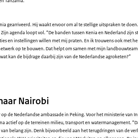
en Tanzania.
enia gearriveerd. Hij waakt ervoor om al te stellige uitspraken te doen
Zijn agenda loopt vol. “De banden tussen Kenia en Nederland zijn st
ties en instellingen willen met mij praten. En ik trouwens ook met hen
netwerk op te bouwen. Dat helpt om samen met mijn landbouwteam pr
 wat kan de bijdrage daarbij zijn van de Nederlandse agroketen?”
auwels
naar Nairobi
 op de Nederlandse ambassade in Peking. Voor het ministerie van Inf
ina actief op de terreinen milieu, transport en watermanagement. “D
van belang zijn. Denk bijvoorbeeld aan het terugdringen van de verl