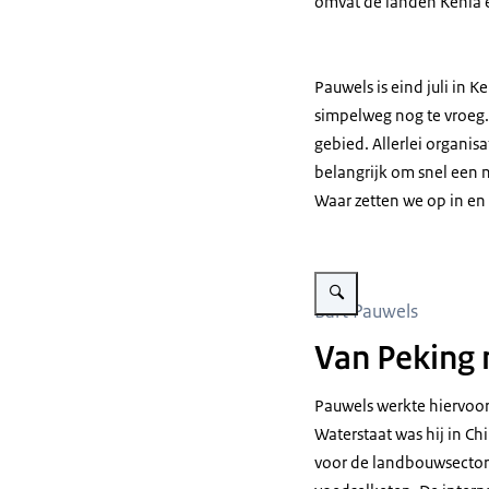
omvat de landen Kenia 
Pauwels is eind juli in K
simpelweg nog te vroeg. 
gebied. Allerlei organisa
belangrijk om snel een 
Waar zetten we op in en
Vergroot afbeelding Bart P
Bart Pauwels
Van Peking 
Pauwels werkte hiervoor
Waterstaat was hij in Ch
voor de landbouwsector 