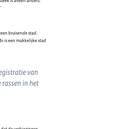
teek is alleen anders.
”
s een bruisende stad.
bi is een makkelijke stad
gistratie van
 rassen in het
 dat de verkiezingen