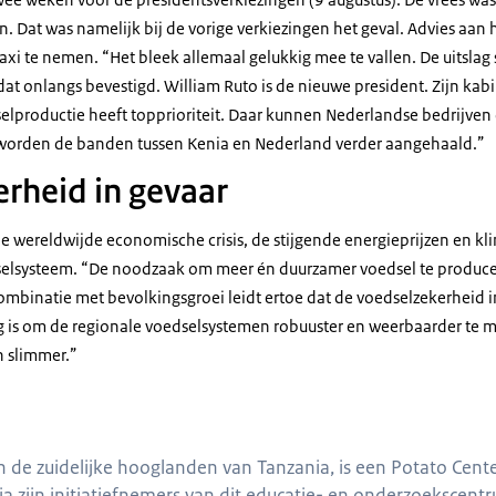
. Dat was namelijk bij de vorige verkiezingen het geval. Advies aan 
axi te nemen. “Het bleek allemaal gelukkig mee te vallen. De uitslag s
t onlangs bevestigd. William Ruto is de nieuwe president. Zijn kabi
elproductie heeft topprioriteit. Daar kunnen Nederlandse bedrijven
 worden de banden tussen Kenia en Nederland verder aangehaald.”
rheid in gevaar
de wereldwijde economische crisis, de stijgende energieprijzen en kl
selsysteem. “De noodzaak om meer én duurzamer voedsel te producer
ombinatie met bevolkingsgroei leidt ertoe dat de voedselzekerheid i
g is om de regionale voedselsystemen robuuster en weerbaarder te 
n slimmer.”
pelketen
n de zuidelijke hooglanden van Tanzania, is een Potato Cent
 zijn initiatiefnemers van dit educatie- en onderzoekscent