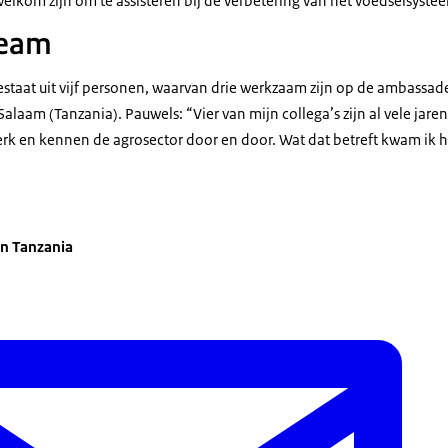
elkom zijn om te assisteren bij de verbetering van het voedselsyste
eam
staat uit vijf personen, waarvan drie werkzaam zijn op de ambassade
laam (Tanzania). Pauwels: “Vier van mijn collega’s zijn al vele jaren 
k en kennen de agrosector door en door. Wat dat betreft kwam ik h
n Tanzania