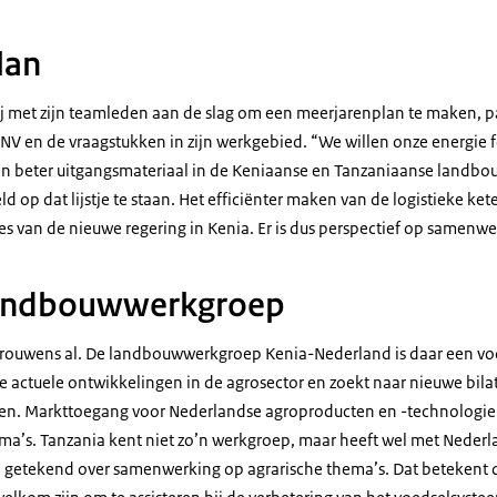
pelketen
lan
 met zijn teamleden aan de slag om een meerjarenplan te maken, p
 LNV en de vraagstukken in zijn werkgebied. “We willen onze energie 
n beter uitgangsmateriaal in de Keniaanse en Tanzaniaanse landbou
eld op dat lijstje te staan. Het efficiënter maken van de logistieke k
ies van de nieuwe regering in Kenia. Er is dus perspectief op samenw
 landbouwwerkgroep
 trouwens al. De landbouwwerkgroep Kenia-Nederland is daar een vo
e actuele ontwikkelingen in de agrosector en zoekt naar nieuwe bila
. Markttoegang voor Nederlandse agroproducten en -technologie 
ma’s. Tanzania kent niet zo’n werkgroep, maar heeft wel met Neder
getekend over samenwerking op agrarische thema’s. Dat betekent d