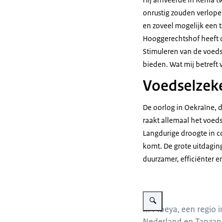
onrustig zouden verlopen
en zoveel mogelijk een t
Hooggerechtshof heeft da
Stimuleren van de voeds
bieden. Wat mij betreft
Voedselzeke
De oorlog in Oekraïne, 
raakt allemaal het voed
Langdurige droogte in c
komt. De grote uitdagin
duurzamer, efficiënter e
Vergroot afbeelding aardap
In Mbeya, een regio i
Nederland en Tanzania