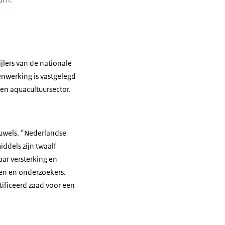
jlers van de nationale
nwerking is vastgelegd
en aquacultuursector.
auwels. “Nederlandse
ddels zijn twaalf
aar versterking en
en en onderzoekers.
tificeerd zaad voor een