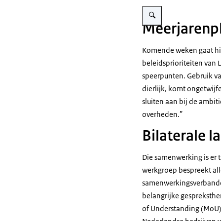
Vergroot afbeelding aardap
Meerjarenp
Komende weken gaat hij
beleidsprioriteiten van
speerpunten. Gebruik va
dierlijk, komt ongetwijf
sluiten aan bij de ambit
overheden.”
Bilaterale
Die samenwerking is er
werkgroep bespreekt all
samenwerkingsverbanden
belangrijke gespreksthe
of Understanding
(MoU) 