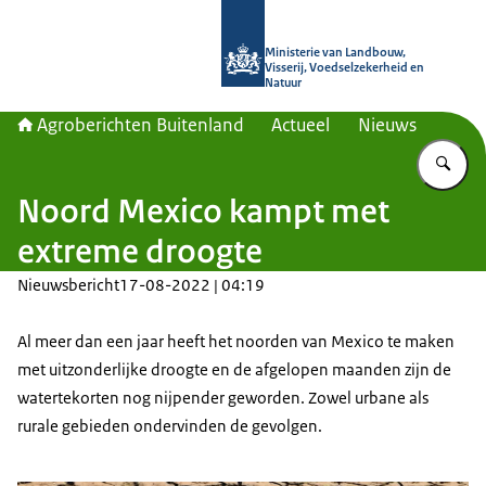
Naar de homepage van Agroberichte
Ministerie van Landbouw,
Visserij, Voedselzekerheid en
Natuur
Agroberichten Buitenland
Actueel
Nieuws
Vu
Noord Mexico kampt met
extreme droogte
Nieuwsbericht
17-08-2022 | 04:19
Al meer dan een jaar heeft het noorden van Mexico te maken
met uitzonderlijke droogte en de afgelopen maanden zijn de
watertekorten nog nijpender geworden. Zowel urbane als
rurale gebieden ondervinden de gevolgen.