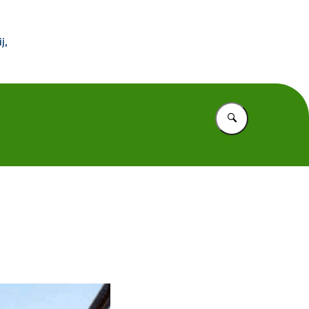
 Buitenland
j,
Vul in wat u z