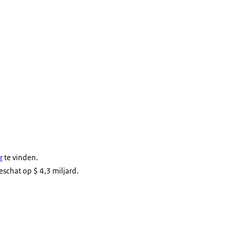
r
te vinden.
schat op $ 4,3 miljard.