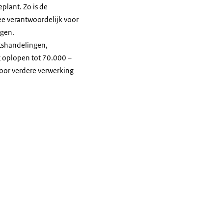
plant. Zo is de
mee verantwoordelijk voor
ngen.
htshandelingen,
g oplopen tot 70.000 –
voor verdere verwerking