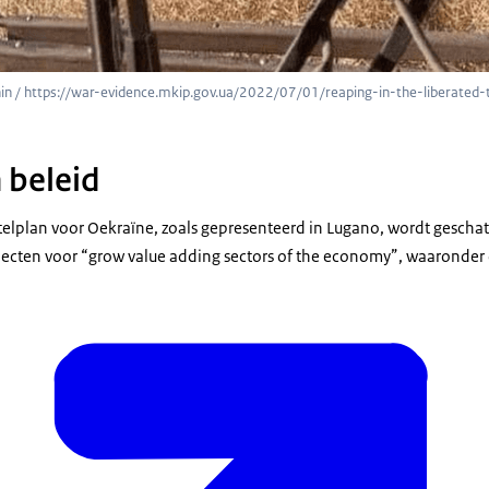
n / https://war-evidence.mkip.gov.ua/2022/07/01/reaping-in-the-liberated-t
 beleid
stelplan voor Oekraïne, zoals gepresenteerd in Lugano, wordt geschat
jecten voor “grow value adding sectors of the economy”, waaronder 