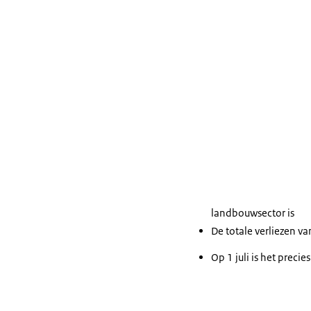
landbouwsector is
De totale verliezen v
Op 1 juli is het preci