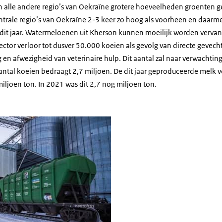
n alle andere regio’s van Oekraïne grotere hoeveelheden groenten ge
centrale regio’s van Oekraïne 2-3 keer zo hoog als voorheen en daar
dit jaar. Watermeloenen uit Kherson kunnen moeilijk worden verva
ector verloor tot dusver 50.000 koeien als gevolg van directe gevec
n afwezigheid van veterinaire hulp. Dit aantal zal naar verwachtin
antal koeien bedraagt 2,7 miljoen. De dit jaar geproduceerde melk 
ljoen ton. In 2021 was dit 2,7 nog miljoen ton.
wagon