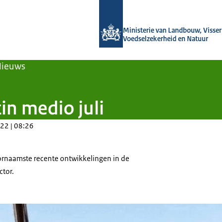
Naar de homepage van Agroberichten
Ministerie van Landbouw, Visseri
Voedselzekerheid en Natuur
Nieuws
in medio juli
22 | 08:26
ornaamste recente ontwikkelingen in de
ctor.
from harverster