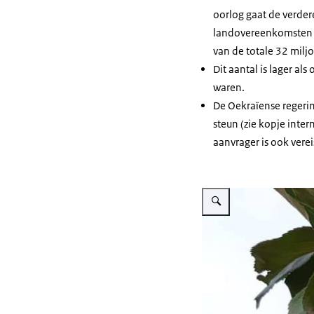
oorlog gaat de verdere
landovereenkomsten o
van de totale 32 milj
Dit aantal is lager a
waren.
De Oekraïense regeri
steun (zie kopje inter
aanvrager is ook verei
Vergroot afbeelding Apples