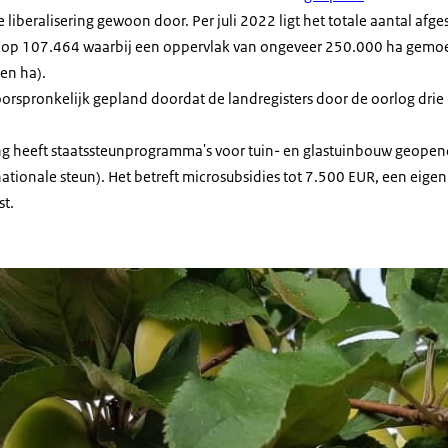
 liberalisering gewoon door. Per juli 2022 ligt het totale aantal afge
p 107.464 waarbij een oppervlak van ongeveer 250.000 ha gemoeid
oen ha).
ls oorspronkelijk gepland doordat de landregisters door de oorlog dr
ng heeft staatssteunprogramma's voor tuin- en glastuinbouw geope
nationale steun). Het betreft microsubsidies tot 7.500 EUR, een eigen
st.
 Kyiv Region