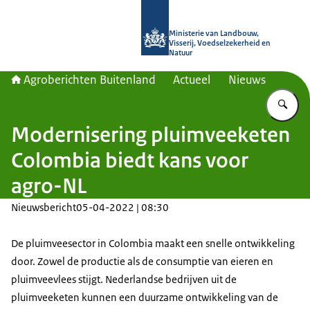
Naar de homepage van Agroberichte
Ministerie van Landbouw,
Visserij, Voedselzekerheid en
Natuur
Agroberichten Buitenland
Actueel
Nieuws
Vu
Modernisering pluimveeketen
Colombia biedt kans voor
agro-NL
Nieuwsbericht
05-04-2022 | 08:30
De pluimveesector in Colombia maakt een snelle ontwikkeling
door. Zowel de productie als de consumptie van eieren en
pluimveevlees stijgt. Nederlandse bedrijven uit de
pluimveeketen kunnen een duurzame ontwikkeling van de