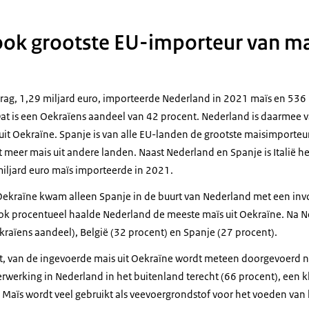
ok grootste EU-importeur van maï
rag, 1,29 miljard euro, importeerde Nederland in 2021 maïs en 536
at is een Oekraïens aandeel van 42 procent. Nederland is daarmee 
uit Oekraïne. Spanje is van alle EU-landen de grootste maisimporte
t meer mais uit andere landen. Naast Nederland en Spanje is Italië 
iljard euro maïs importeerde in 2021.
 Oekraïne kwam alleen Spanje in de buurt van Nederland met een in
ok procentueel haalde Nederland de meeste maïs uit Oekraïne. Na 
kraïens aandeel), België (32 procent) en Spanje (27 procent).
nt, van de ingevoerde mais uit Oekraïne wordt meteen doorgevoerd n
rwerking in Nederland in het buitenland terecht (66 procent), een kle
 Maïs wordt veel gebruikt als veevoergrondstof voor het voeden van