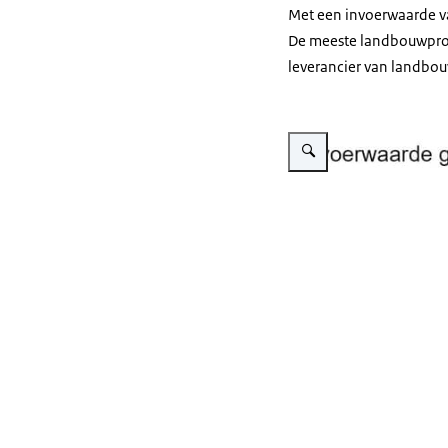
Met een invoerwaarde v
De meeste landbouwproduc
leverancier van landbo
Vergroot afbeelding Invoer