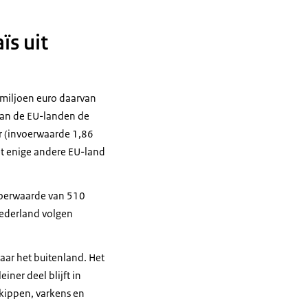
s uit
 miljoen euro daarvan
van de EU-landen de
ur (invoerwaarde 1,86
het enige andere EU-land
voerwaarde van 510
Nederland volgen
aar het buitenland. Het
iner deel blijft in
 kippen, varkens en