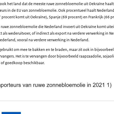
ook het land dat de meeste ruwe zonnebloemolie uit Oekraïne haalt. 
urs in de EU van zonnebloemolie. Ook procentueel haalt Nederland 
 procent komt uit Oekraïne), Spanje (69 procent) en Frankrijk (66 p
e ruwe zonnebloemolie die Nederland invoert uit Oekraïne komt uitei
ct als wederuitvoer, of indirect als export na verdere verwerking in N
 Nederland, vooral na verdere verwerking in Nederland.
bruikt om mee te bakken en te braden, maar zit ook in bijvoorbeel
vangers. Het is te vervangen door bijvoorbeeld raapzaadolie, sojaol
ed of goedkoop beschikbaar.
eurs mais