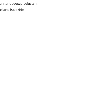
 van landbouwproducten.
usland is de 44e