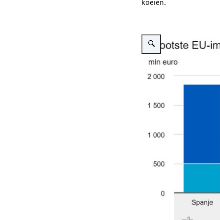
koeien.
Vergroot afbeelding Import