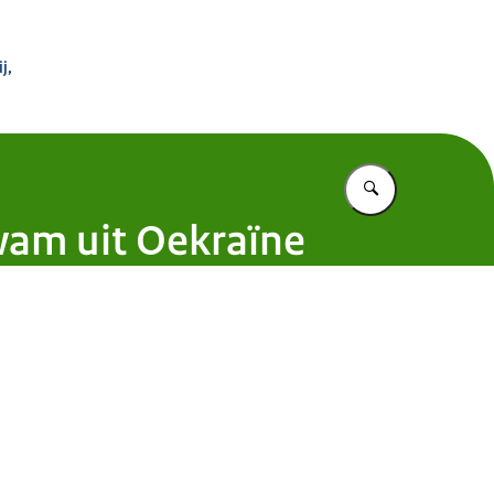
 Buitenland
j,
Vul in wat u z
wam uit Oekraïne